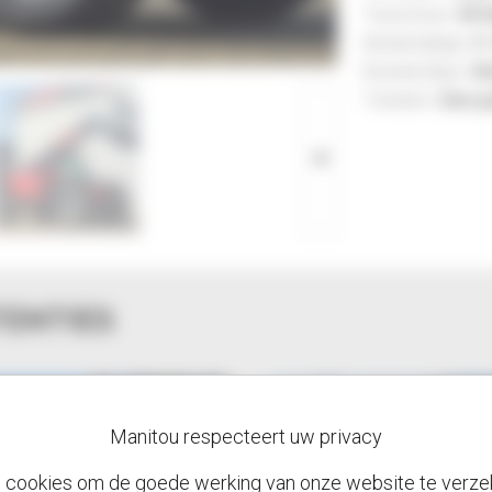
Transmissie :
M-V
ZOOM
Bandenslijtage :
0 
Brandstoftype :
Di
Toestand :
Zeer g
TENTIES
Manitou respecteert uw privacy
n cookies om de goede werking van onze website te verze