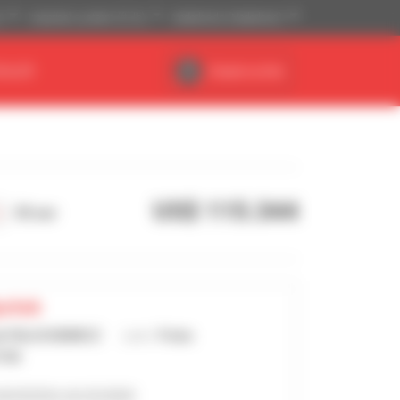
)
Imperiaal systeem (ft, lb)
Nederlands (Nederland)
EALER
Dealerruimte
US$ 115.344
50 uur
ystok
k PALUCHIEWICZ
Land :
Polen
TOK
dvertenties van de dealer