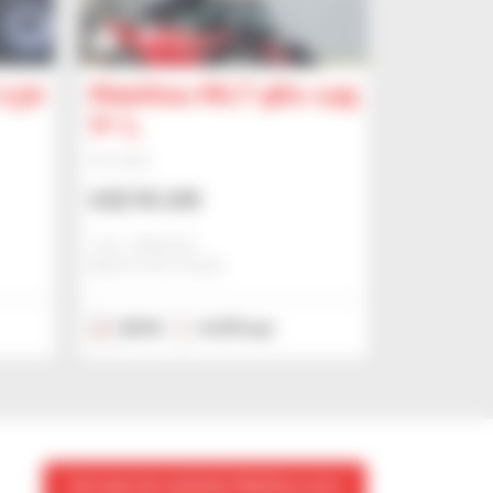
3
-130
Manitou MLT 961-145
V+ L
Verreiker
US$ 95.349
Jmp - Bialystok
BIALYSTOK, POLEN
2018
4.670 uur
Ga naar de website Manitou.com