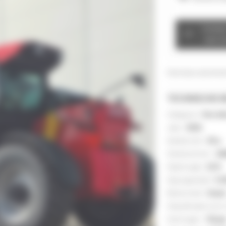
Conta
met d
Deel deze advertent
TECHNISCHE B
Categorie :
Verrei
Jaar :
2026
Aantal uren :
50 u
Serienummer :
>M
Hijshoogte :
23 ft
Hijscapaciteit :
9.2
Motormerk :
Deut
Classificatie norm
Vermogen :
136 p