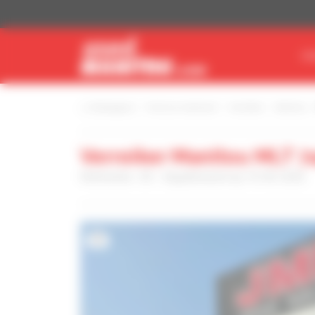
Cookies beheer paneel
VI
Startpagina
Vind uw materieel
Verreiker
Manitou
Verreiker Manitou MLT 74
Referentie : 00 - Gepubliceerd op 16-06-2026
3