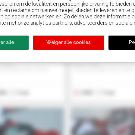
yseren om de kwaliteit en persoonlijke ervaring te bieden
6
t en reclame om nieuwe mogelijkheden te leveren en te g
jn op sociale netwerken en. Zo delen we deze informatie
itou MLT 940 140
Manitou MT 1840
ite met onze analytics partners, adverteerders en sociale
Elite
D
ker
Verreiker
er alle
Weiger alle cookies
Pe
131.134
US$ 116.916
- Lublin
Gravit - Lublin
SZKOWICE DUZE, POLEN
STRZESZKOWICE DUZE, POLEN
025
5 uur
2025
5 uur