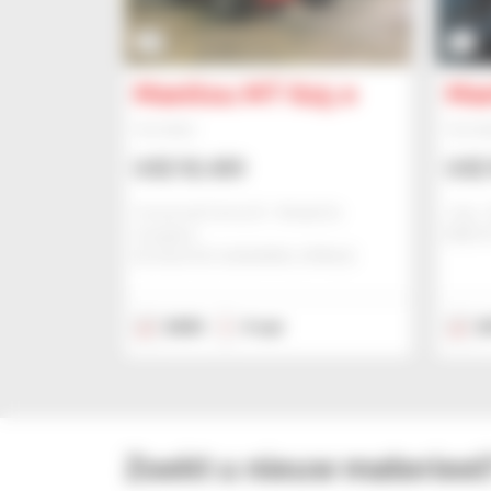
13
3
Manitou MT 625 e
Man
Verreiker
Verrei
US$ 92.459
US$ 
Comercial Cema Sl - Alcala De
Jmp - 
Guadaira
BIALY
ALCALA DE GUADAIRA, SPANJE
2025
4 uur
2
Zoekt u nieuw materieel