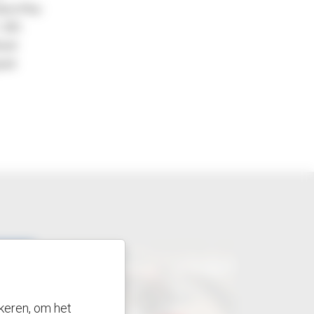
ario Plus
- 20%
esel
oed
keren, om het