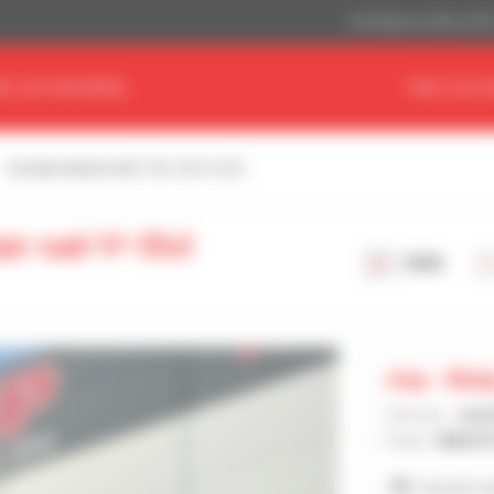
Amerikaanse dollar (US$
ND UW MATERIEEL
VIND UW D
Verreiker Manitou MLT 742-140 V+ (S1)
2-140 V+ (S1)
2026
Jmp - Bial
Verkoper :
Jace
Plaats :
BIALYS
Zie de 41 a