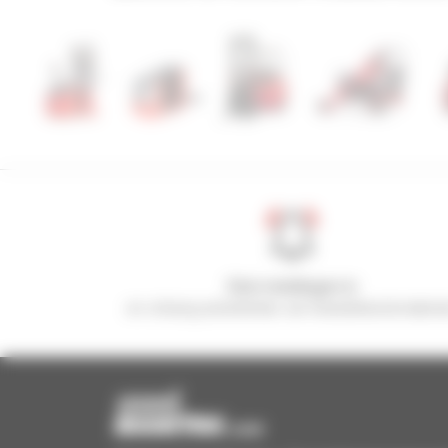
Stel meldingen in
en ontvang advertenties van tweedehandsmaterie