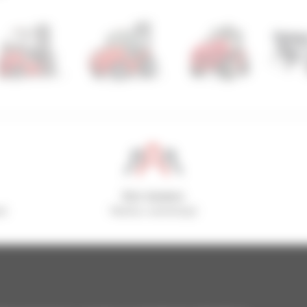
800 dealers
el
Manitou wereldwijd