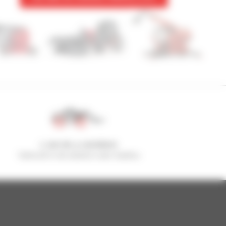
1 van de 4 verreikers
Verkocht in de wereld is een manitou