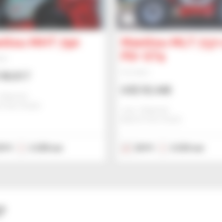
3
itou MHT 790
Manitou MLT 737
PS+ ST4
ker
Verreiker
98.817
US$ 92.448
Bialystok
STOK, POLEN
Jmp - Bialystok
BIALYSTOK, POLEN
019
2.258 uur
2019
2.520 uur
?