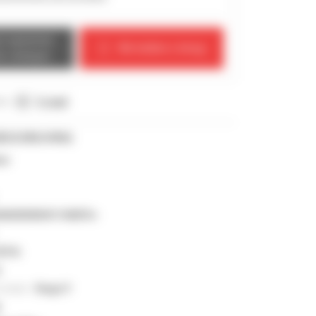
ct opnemen
We bellen u terug
e verkoper
ie :
E-mail
ESCHRIJVING
ker
AN00000H01184876<
59 lb
z
 motor :
Stage V
k