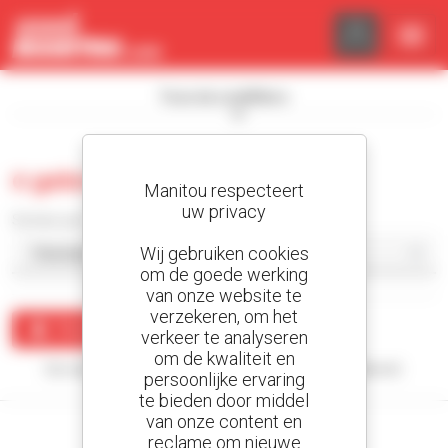
Cookies beheer paneel
Toon de zoekfilters
0 gebruikt afwerker
Manitou respecteert
uw privacy
Sorteer per
Wij gebruiken cookies
om de goede werking
van onze website te
verzekeren, om het
Maak een waarschuwing
verkeer te analyseren
om de kwaliteit en
Uw zoekopdracht heeft geen enkel resultaat opgeleverd.
persoonlijke ervaring
te bieden door middel
van onze content en
reclame om nieuwe