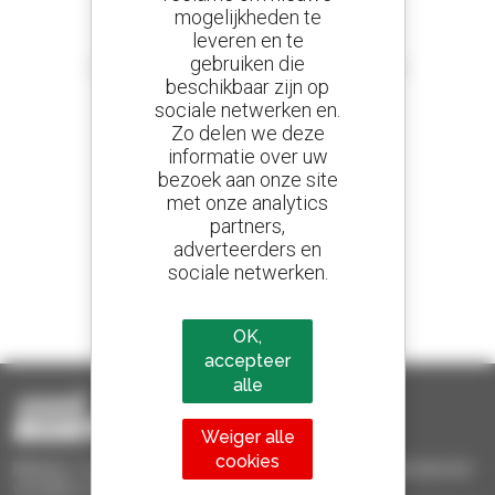
mogelijkheden te
leveren en te
Stel meldingen in
gebruiken die
en ontvang advertenties van tweedehandsmaterieel
beschikbaar zijn op
sociale netwerken en.
Zo delen we deze
informatie over uw
800 dealers
bezoek aan onze site
Manitou wereldwijd
met onze analytics
partners,
adverteerders en
sociale netwerken.
1 van de 4 verreikers
Verkocht in de wereld is een manitou
OK,
accepteer
alle
Weiger alle
cookies
Manitou Tweedehands - Tweedehands behandelingsmaterieel :
verreiker, mastheftruck, hefplatform