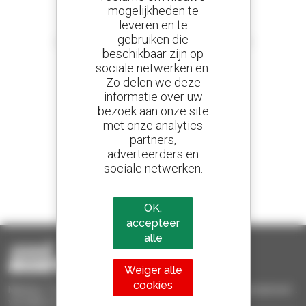
mogelijkheden te
leveren en te
Stel meldingen in
gebruiken die
en ontvang advertenties van tweedehandsmaterieel
beschikbaar zijn op
sociale netwerken en.
Zo delen we deze
informatie over uw
800 dealers
bezoek aan onze site
Manitou wereldwijd
met onze analytics
partners,
adverteerders en
sociale netwerken.
1 van de 4 verreikers
Verkocht in de wereld is een manitou
OK,
accepteer
alle
Weiger alle
cookies
Manitou Tweedehands - Tweedehands behandelingsmaterieel :
verreiker, mastheftruck, hefplatform