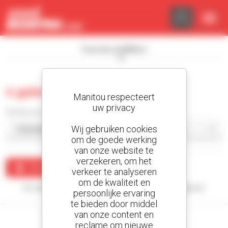
Cookies beheer paneel
Toon de zoekfilters
0 gebruikt afwerker
Manitou respecteert
uw privacy
Sorteer per
Wij gebruiken cookies
om de goede werking
van onze website te
verzekeren, om het
Maak een waarschuwing
verkeer te analyseren
om de kwaliteit en
Uw zoekopdracht heeft geen enkel resultaat opgeleverd.
persoonlijke ervaring
te bieden door middel
van onze content en
reclame om nieuwe