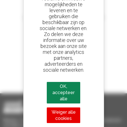
mogelijkheden te
leveren en te
Stel meldingen in
gebruiken die
en ontvang advertenties van tweedehandsmaterieel
beschikbaar zijn op
sociale netwerken en.
Zo delen we deze
informatie over uw
800 dealers
bezoek aan onze site
Manitou wereldwijd
met onze analytics
partners,
adverteerders en
sociale netwerken.
1 van de 4 verreikers
Verkocht in de wereld is een manitou
OK,
accepteer
alle
Weiger alle
cookies
Manitou Tweedehands - Tweedehands behandelingsmaterieel :
verreiker, mastheftruck, hefplatform