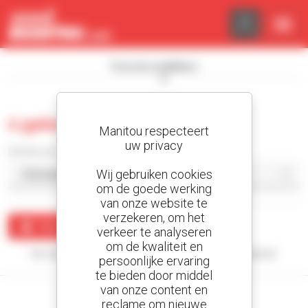
Cookies beheer paneel
Toon de zoekfilters
0 gebruikt compactlader
Manitou respecteert
uw privacy
Sorteer per
Wij gebruiken cookies
om de goede werking
van onze website te
verzekeren, om het
Maak een waarschuwing
verkeer te analyseren
om de kwaliteit en
Uw zoekopdracht heeft geen enkel resultaat opgeleverd.
persoonlijke ervaring
te bieden door middel
van onze content en
reclame om nieuwe