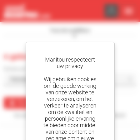
Cookies beheer paneel
Toon de zoekfilters
0 gebruikt compactlader
Manitou respecteert
uw privacy
Sorteer per
Wij gebruiken cookies
om de goede werking
van onze website te
verzekeren, om het
Maak een waarschuwing
verkeer te analyseren
om de kwaliteit en
Uw zoekopdracht heeft geen enkel resultaat opgeleverd.
persoonlijke ervaring
te bieden door middel
van onze content en
reclame om nieuwe