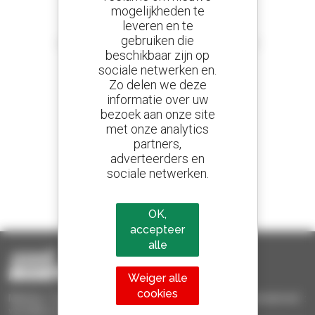
mogelijkheden te
leveren en te
Stel meldingen in
gebruiken die
en ontvang advertenties van tweedehandsmaterieel
beschikbaar zijn op
sociale netwerken en.
Zo delen we deze
informatie over uw
800 dealers
bezoek aan onze site
Manitou wereldwijd
met onze analytics
partners,
adverteerders en
sociale netwerken.
1 van de 4 verreikers
Verkocht in de wereld is een manitou
OK,
accepteer
alle
Weiger alle
cookies
Manitou Tweedehands - Tweedehands behandelingsmaterieel :
verreiker, mastheftruck, hefplatform