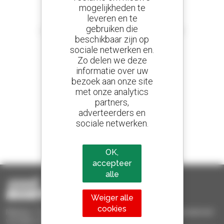
mogelijkheden te
leveren en te
Stel meldingen in
gebruiken die
en ontvang advertenties van tweedehandsmaterieel
beschikbaar zijn op
sociale netwerken en.
Zo delen we deze
informatie over uw
800 dealers
bezoek aan onze site
Manitou wereldwijd
met onze analytics
partners,
adverteerders en
sociale netwerken.
1 van de 4 verreikers
Verkocht in de wereld is een manitou
OK,
accepteer
alle
Weiger alle
cookies
Manitou Tweedehands - Tweedehands behandelingsmaterieel :
verreiker, mastheftruck, hefplatform