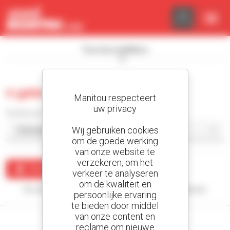
Cookies beheer paneel
Toon de zoekfilters
0 gebruikt graafmachine
Manitou respecteert
uw privacy
Sorteer per
Wij gebruiken cookies
om de goede werking
van onze website te
verzekeren, om het
Maak een waarschuwing
verkeer te analyseren
om de kwaliteit en
Uw zoekopdracht heeft geen enkel resultaat opgeleverd.
persoonlijke ervaring
te bieden door middel
van onze content en
reclame om nieuwe