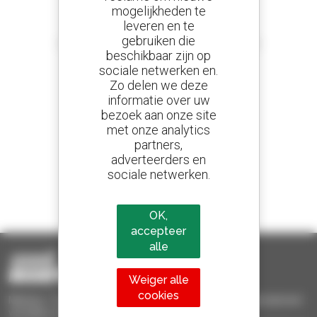
mogelijkheden te
leveren en te
Stel meldingen in
gebruiken die
en ontvang advertenties van tweedehandsmaterieel
beschikbaar zijn op
sociale netwerken en.
Zo delen we deze
informatie over uw
800 dealers
bezoek aan onze site
Manitou wereldwijd
met onze analytics
partners,
adverteerders en
sociale netwerken.
1 van de 4 verreikers
Verkocht in de wereld is een manitou
OK,
accepteer
alle
Weiger alle
cookies
Manitou Tweedehands - Tweedehands behandelingsmaterieel :
verreiker, mastheftruck, hefplatform