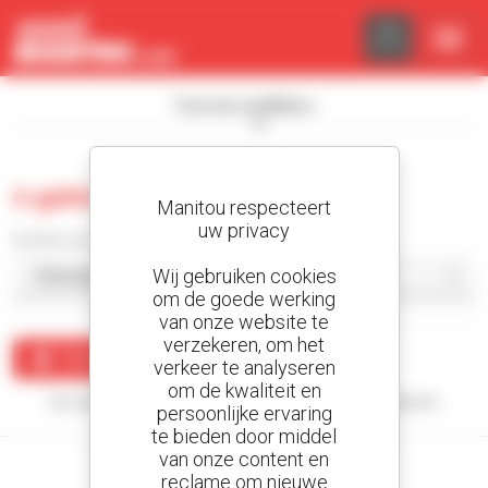
Cookies beheer paneel
Toon de zoekfilters
0 gebruikt heftruck met mast
Manitou respecteert
uw privacy
Sorteer per
Wij gebruiken cookies
om de goede werking
van onze website te
verzekeren, om het
Maak een waarschuwing
verkeer te analyseren
om de kwaliteit en
Uw zoekopdracht heeft geen enkel resultaat opgeleverd.
persoonlijke ervaring
te bieden door middel
van onze content en
reclame om nieuwe