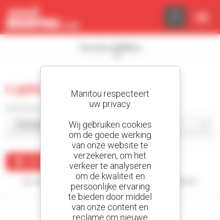
Cookies beheer paneel
Toon de zoekfilters
0 gebruikt heftruck met mast
Manitou respecteert
uw privacy
Sorteer per
Wij gebruiken cookies
om de goede werking
van onze website te
verzekeren, om het
Maak een waarschuwing
verkeer te analyseren
om de kwaliteit en
Uw zoekopdracht heeft geen enkel resultaat opgeleverd.
persoonlijke ervaring
te bieden door middel
van onze content en
reclame om nieuwe