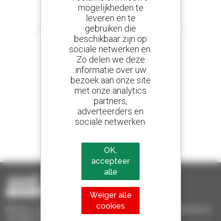
mogelijkheden te
leveren en te
Stel meldingen in
gebruiken die
en ontvang advertenties van tweedehandsmaterieel
beschikbaar zijn op
sociale netwerken en.
Zo delen we deze
informatie over uw
800 dealers
bezoek aan onze site
Manitou wereldwijd
met onze analytics
partners,
adverteerders en
sociale netwerken.
1 van de 4 verreikers
Verkocht in de wereld is een manitou
OK,
accepteer
alle
Weiger alle
cookies
Manitou Tweedehands - Tweedehands behandelingsmaterieel :
verreiker, mastheftruck, hefplatform