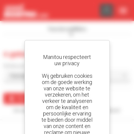
Cookies beheer paneel
Toon de zoekfilters
0 gebruikt heftruck met mast
Manitou respecteert
uw privacy
Sorteer per
Wij gebruiken cookies
om de goede werking
van onze website te
verzekeren, om het
Maak een waarschuwing
verkeer te analyseren
om de kwaliteit en
Uw zoekopdracht heeft geen enkel resultaat opgeleverd.
persoonlijke ervaring
te bieden door middel
van onze content en
reclame om nieuwe