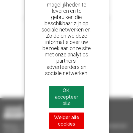
mogelijkheden te
leveren en te
Stel meldingen in
gebruiken die
en ontvang advertenties van tweedehandsmaterieel
beschikbaar zijn op
sociale netwerken en.
Zo delen we deze
informatie over uw
800 dealers
bezoek aan onze site
Manitou wereldwijd
met onze analytics
partners,
adverteerders en
sociale netwerken.
1 van de 4 verreikers
Verkocht in de wereld is een manitou
OK,
accepteer
alle
Weiger alle
cookies
Manitou Tweedehands - Tweedehands behandelingsmaterieel :
verreiker, mastheftruck, hefplatform