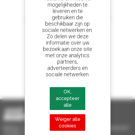
mogelijkheden te
leveren en te
Stel meldingen in
gebruiken die
en ontvang advertenties van tweedehandsmaterieel
beschikbaar zijn op
sociale netwerken en.
Zo delen we deze
informatie over uw
800 dealers
bezoek aan onze site
Manitou wereldwijd
met onze analytics
partners,
adverteerders en
sociale netwerken.
1 van de 4 verreikers
Verkocht in de wereld is een manitou
OK,
accepteer
alle
Weiger alle
cookies
Manitou Tweedehands - Tweedehands behandelingsmaterieel :
verreiker, mastheftruck, hefplatform