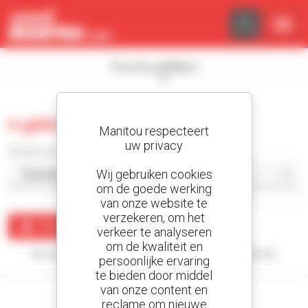
Cookies beheer paneel
Toon de zoekfilters
0 gebruikt hoogwerker
Manitou respecteert
uw privacy
Sorteer per
Wij gebruiken cookies
om de goede werking
van onze website te
verzekeren, om het
Maak een waarschuwing
verkeer te analyseren
om de kwaliteit en
Uw zoekopdracht heeft geen enkel resultaat opgeleverd.
persoonlijke ervaring
te bieden door middel
van onze content en
reclame om nieuwe