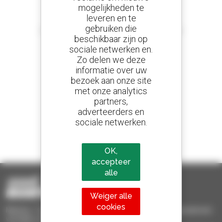
mogelijkheden te
leveren en te
Stel meldingen in
gebruiken die
en ontvang advertenties van tweedehandsmaterieel
beschikbaar zijn op
sociale netwerken en.
Zo delen we deze
informatie over uw
800 dealers
bezoek aan onze site
Manitou wereldwijd
met onze analytics
partners,
adverteerders en
sociale netwerken.
1 van de 4 verreikers
Verkocht in de wereld is een manitou
OK,
accepteer
alle
Weiger alle
cookies
Manitou Tweedehands - Tweedehands behandelingsmaterieel :
verreiker, mastheftruck, hefplatform