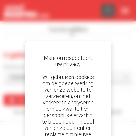
Cookies beheer paneel
Toon de zoekfilters
0 gebruikt hoogwerker
Manitou respecteert
uw privacy
Sorteer per
Wij gebruiken cookies
om de goede werking
van onze website te
verzekeren, om het
Maak een waarschuwing
verkeer te analyseren
om de kwaliteit en
Uw zoekopdracht heeft geen enkel resultaat opgeleverd.
persoonlijke ervaring
te bieden door middel
van onze content en
reclame om nieuwe