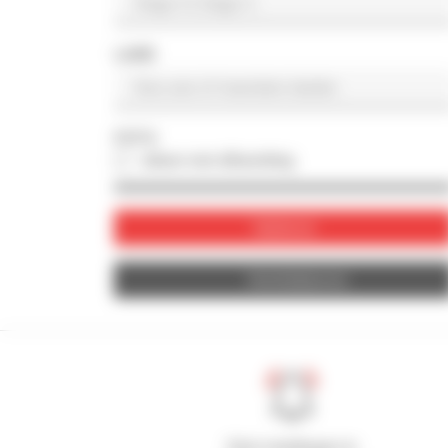
LAND
FOTO
alleen met afbeelding
Valideren
Herinitialiseren
Stel meldingen in