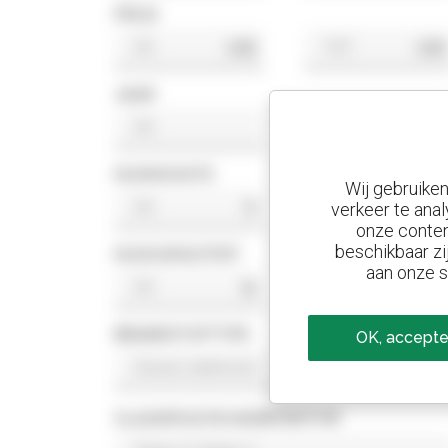
PRIJS
US$
US$
JAAR
HIJSHOOGTE
Wij gebruike
ft
ft
verkeer te anal
onze conten
beschikbaar zi
HIJSCAPACITEIT
aan onze s
lb
lb
BRANDSTOFTYPE
OK, accepte
CLASSIFICATIE NORM MOTOR