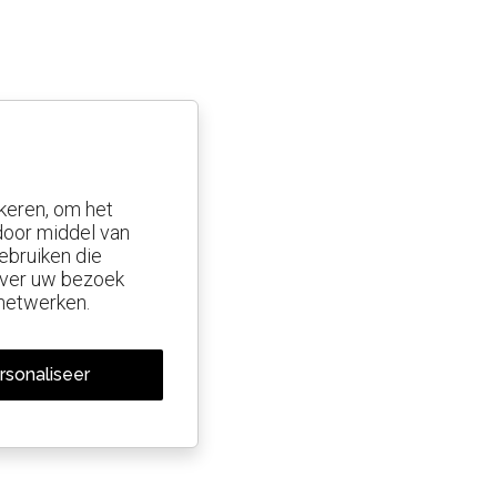
keren, om het
 door middel van
ebruiken die
 over uw bezoek
 netwerken.
rsonaliseer