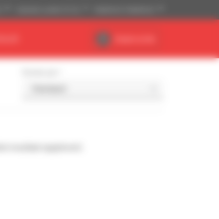
)
Imperiaal systeem (ft, lb)
Nederlands (Nederland)
EALER
Dealerruimte
Sorteer per
l resultaat opgeleverd.