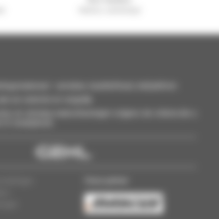
el
Manitou wereldwijd
smaterieel : verreiker, mastheftruck, hefplatform
an uw selectie en vergelijk.
eer, en ontvang waarschuwingen volgens de criteria die u
t of smartphone.
Onze partner
ermeldingen
lers
lingen