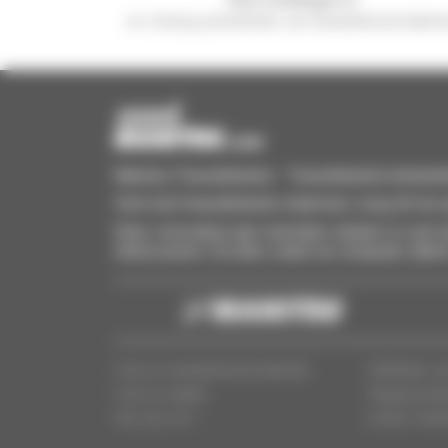
en ontvang advertenties van tweedehandsmaterie
Manitou Tweedehands - Tweedehands behandeling
Vind snel tweedehands materieel, voeg dit toe a
Stuur verzoeken aan meerdere dealers in een k
interesseren. Dit alles vanaf uw computer, table
Vind uw tweedehandsmaterieel
Wettelijke v
Vind uw dealer
Toegang dea
Wie zijn we ?
Cookie-instel