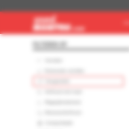
Cookies beheer paneel
VI
FILTEREN OP
Verreiker
Roterende verreiker
Hoogwerker
Heftruck met mast
Magazijnmaterieel
Meeneemheftruck
Compactlader