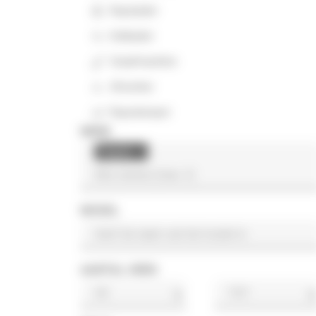
Rupslader
Kniklader
Graafmachine
Afwerker
Rupsdumper
MERK
Teupen
×
MODEL
AANTAL UREN
u
u