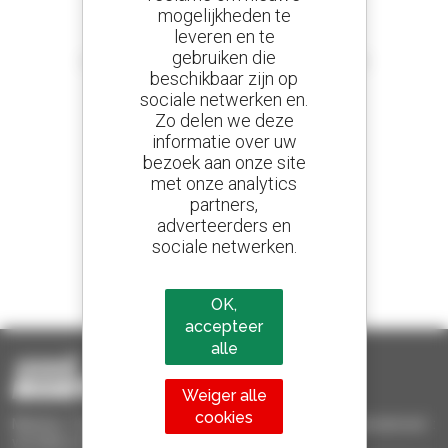
mogelijkheden te
leveren en te
Stel meldingen in
gebruiken die
en ontvang advertenties van tweedehandsmaterieel
beschikbaar zijn op
sociale netwerken en.
Zo delen we deze
informatie over uw
800 dealers
bezoek aan onze site
Manitou wereldwijd
met onze analytics
partners,
adverteerders en
sociale netwerken.
1 van de 4 verreikers
Verkocht in de wereld is een manitou
OK,
accepteer
alle
Weiger alle
cookies
Manitou Tweedehands - Tweedehands behandelingsmaterieel :
verreiker, mastheftruck, hefplatform