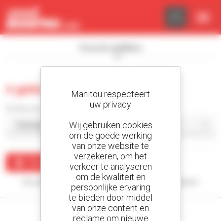
Cookies beheer paneel
Toon de zoekfilters
0 gebruikt kniklader
Manitou respecteert
uw privacy
Sorteer per
Wij gebruiken cookies
om de goede werking
van onze website te
verzekeren, om het
Maak een waarschuwing
verkeer te analyseren
om de kwaliteit en
Uw zoekopdracht heeft geen enkel resultaat opgeleverd.
persoonlijke ervaring
te bieden door middel
van onze content en
reclame om nieuwe