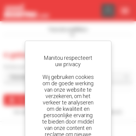
Cookies beheer paneel
Toon de zoekfilters
0 gebruikt kniklader
Manitou respecteert
uw privacy
Sorteer per
Wij gebruiken cookies
om de goede werking
van onze website te
verzekeren, om het
Maak een waarschuwing
verkeer te analyseren
om de kwaliteit en
Uw zoekopdracht heeft geen enkel resultaat opgeleverd.
persoonlijke ervaring
te bieden door middel
van onze content en
reclame om nieuwe