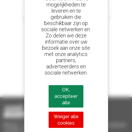
mogelijkheden te
leveren en te
Stel meldingen in
gebruiken die
en ontvang advertenties van tweedehandsmaterieel
beschikbaar zijn op
sociale netwerken en.
Zo delen we deze
informatie over uw
800 dealers
bezoek aan onze site
Manitou wereldwijd
met onze analytics
partners,
adverteerders en
sociale netwerken.
1 van de 4 verreikers
Verkocht in de wereld is een manitou
OK,
accepteer
alle
Weiger alle
cookies
Manitou Tweedehands - Tweedehands behandelingsmaterieel :
verreiker, mastheftruck, hefplatform