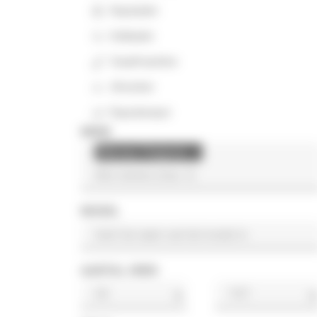
Rupslader
Kniklader
Graafmachine
Afwerker
Rupsdumper
MERK
Massey Ferguson
×
MODEL
AANTAL UREN
u
u