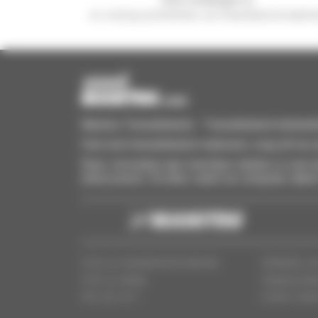
en ontvang advertenties van tweedehandsmaterie
Manitou Tweedehands - Tweedehands behandeling
Vind snel tweedehands materieel, voeg dit toe a
Stuur verzoeken aan meerdere dealers in een k
interesseren. Dit alles vanaf uw computer, table
Vind uw tweedehandsmaterieel
Wettelijke v
Vind uw dealer
Toegang dea
Wie zijn we ?
Cookie-instel