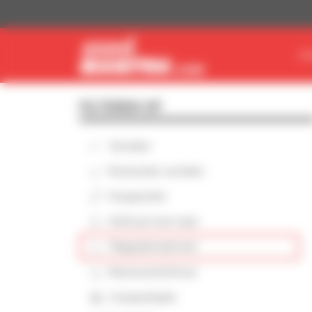
Cookies beheer paneel
VI
FILTEREN OP
Verreiker
Roterende verreiker
Hoogwerker
Heftruck met mast
Magazijnmaterieel
Meeneemheftruck
Compactlader