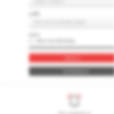
LAND
FOTO
alleen met afbeelding
Valideren
Herinitialiseren
Stel meldingen in