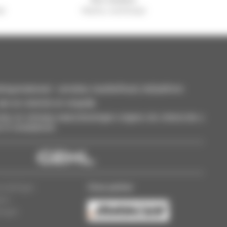
el
Manitou wereldwijd
smaterieel : verreiker, mastheftruck, hefplatform
an uw selectie en vergelijk.
eer, en ontvang waarschuwingen volgens de criteria die u
t of smartphone.
Onze partner
ermeldingen
lers
lingen