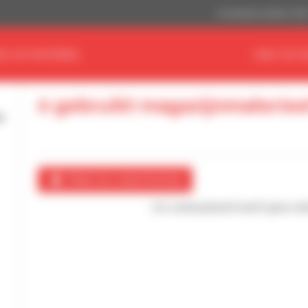
Amerikaanse dollar (US$
ND UW MATERIEEL
VIND UW D
0 gebruikt magazijnmateriee
Maak een waarschuwing
Uw zoekopdracht heeft geen enke