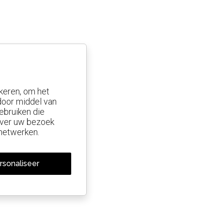
keren, om het
 door middel van
ebruiken die
 over uw bezoek
 netwerken.
rsonaliseer