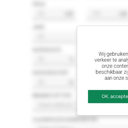
PRIJS
US$
US$
JAAR
HIJSHOOGTE
Wij gebruike
ft
ft
verkeer te anal
onze conten
beschikbaar zi
HIJSCAPACITEIT
aan onze s
lb
lb
BRANDSTOFTYPE
OK, accepte
CLASSIFICATIE NORM MOTOR