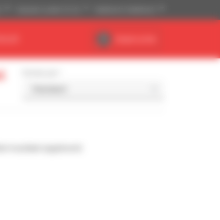
)
Imperiaal systeem (ft, lb)
Nederlands (Nederland)
EALER
Dealerruimte
l
Sorteer per
l resultaat opgeleverd.