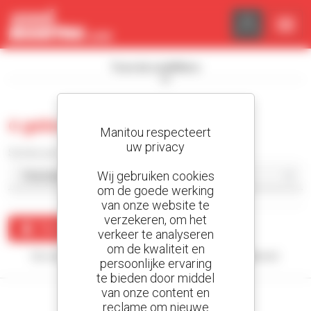
Cookies beheer paneel
Toon de zoekfilters
0 gebruikt magazijnmaterieel
Manitou respecteert
uw privacy
Sorteer per
Wij gebruiken cookies
om de goede werking
van onze website te
verzekeren, om het
Maak een waarschuwing
verkeer te analyseren
om de kwaliteit en
Uw zoekopdracht heeft geen enkel resultaat opgeleverd.
persoonlijke ervaring
te bieden door middel
van onze content en
reclame om nieuwe