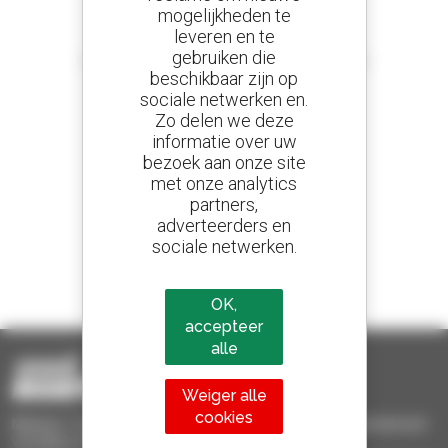
mogelijkheden te
leveren en te
Stel meldingen in
gebruiken die
en ontvang advertenties van tweedehandsmaterieel
beschikbaar zijn op
sociale netwerken en.
Zo delen we deze
informatie over uw
800 dealers
bezoek aan onze site
Manitou wereldwijd
met onze analytics
partners,
adverteerders en
sociale netwerken.
1 van de 4 verreikers
Verkocht in de wereld is een manitou
OK,
accepteer
alle
Weiger alle
cookies
Manitou Tweedehands - Tweedehands behandelingsmaterieel :
verreiker, mastheftruck, hefplatform