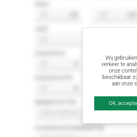
PRIJS
US$
US$
JAAR
HIJSHOOGTE
Wij gebruike
ft
ft
verkeer te anal
onze conten
beschikbaar zi
HIJSCAPACITEIT
aan onze s
lb
lb
BRANDSTOFTYPE
OK, accepte
CLASSIFICATIE NORM MOTOR