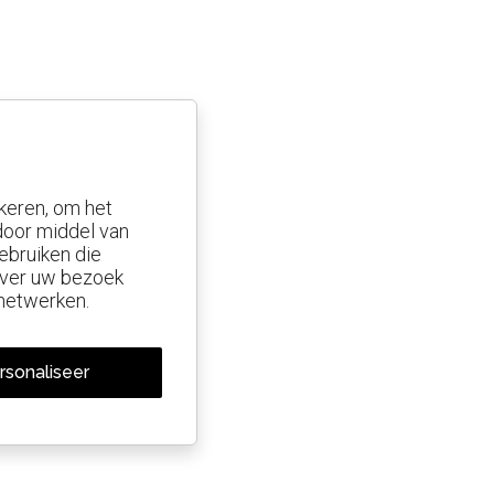
keren, om het
 door middel van
ebruiken die
 over uw bezoek
 netwerken.
rsonaliseer