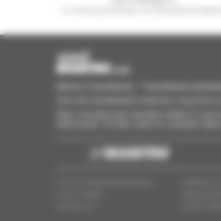
en ontvang advertenties van tweedehandsmaterie
Manitou Tweedehands - Tweedehands behandeling
Vind snel tweedehands materieel, voeg dit toe a
Stuur verzoeken aan meerdere dealers in een k
interesseren. Dit alles vanaf uw computer, table
Vind uw tweedehandsmaterieel
Wettelijke v
Vind uw dealer
Toegang dea
Wie zijn we ?
Cookie-instel