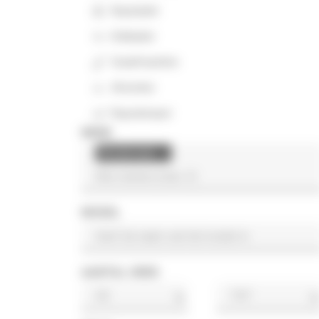
Rupslader
Kniklader
Graafmachine
Afwerker
Rupsdumper
MERK
Weidemann
×
MODEL
AANTAL UREN
u
u