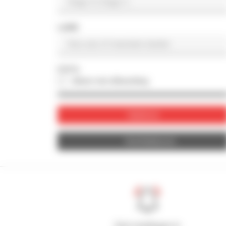
LAND
FOTO
alleen met afbeelding
Valideren
Herinitialiseren
Stel meldingen in