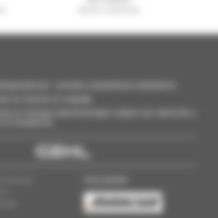
el
Manitou wereldwijd
smaterieel : verreiker, mastheftruck, hefplatform
an uw selectie en vergelijk.
eer, en ontvang waarschuwingen volgens de criteria die u
t of smartphone.
Onze partner
ermeldingen
lers
lingen