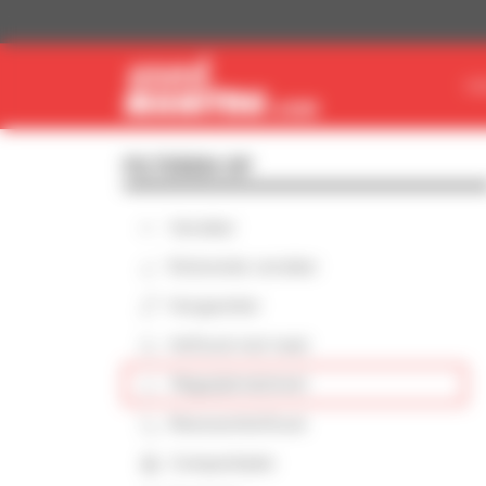
Cookies beheer paneel
VI
FILTEREN OP
Verreiker
Roterende verreiker
Hoogwerker
Heftruck met mast
Magazijnmaterieel
Meeneemheftruck
Compactlader