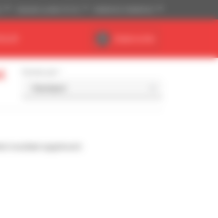
)
Imperiaal systeem (ft, lb)
Nederlands (Nederland)
EALER
Dealerruimte
l
Sorteer per
l resultaat opgeleverd.