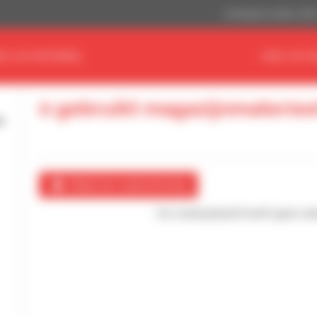
Amerikaanse dollar (US$
ND UW MATERIEEL
VIND UW D
0 gebruikt magazijnmateriee
Maak een waarschuwing
Uw zoekopdracht heeft geen enke