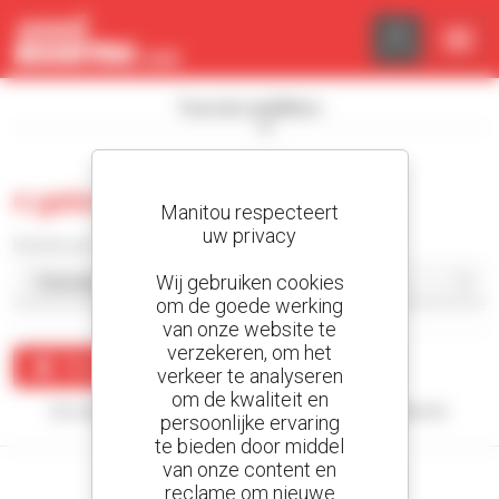
Cookies beheer paneel
Toon de zoekfilters
0 gebruikt meeneemheftruck
Manitou respecteert
uw privacy
Sorteer per
Wij gebruiken cookies
om de goede werking
van onze website te
verzekeren, om het
Maak een waarschuwing
verkeer te analyseren
om de kwaliteit en
Uw zoekopdracht heeft geen enkel resultaat opgeleverd.
persoonlijke ervaring
te bieden door middel
van onze content en
reclame om nieuwe