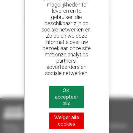
mogelijkheden te
leveren en te
Stel meldingen in
gebruiken die
en ontvang advertenties van tweedehandsmaterieel
beschikbaar zijn op
sociale netwerken en.
Zo delen we deze
informatie over uw
800 dealers
bezoek aan onze site
Manitou wereldwijd
met onze analytics
partners,
adverteerders en
sociale netwerken.
1 van de 4 verreikers
Verkocht in de wereld is een manitou
OK,
accepteer
alle
Weiger alle
cookies
Manitou Tweedehands - Tweedehands behandelingsmaterieel :
verreiker, mastheftruck, hefplatform