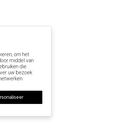
keren, om het
 door middel van
ebruiken die
 over uw bezoek
 netwerken.
rsonaliseer