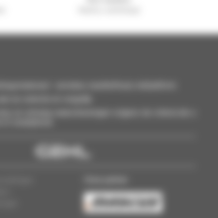
el
Manitou wereldwijd
smaterieel : verreiker, mastheftruck, hefplatform
an uw selectie en vergelijk.
eer, en ontvang waarschuwingen volgens de criteria die u
t of smartphone.
Onze partner
ermeldingen
lers
lingen