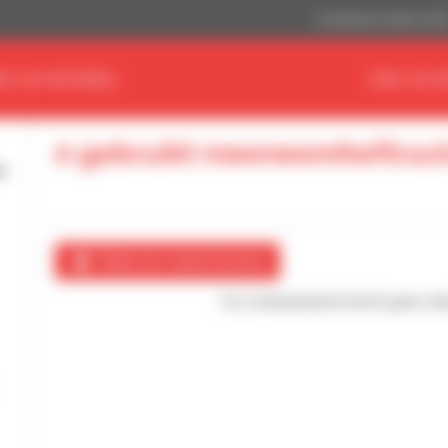
Amerikaanse dollar (US$
ND UW MATERIEEL
VIND UW D
0 gebruikt meeneemheftruc
Maak een waarschuwing
Uw zoekopdracht heeft geen enke