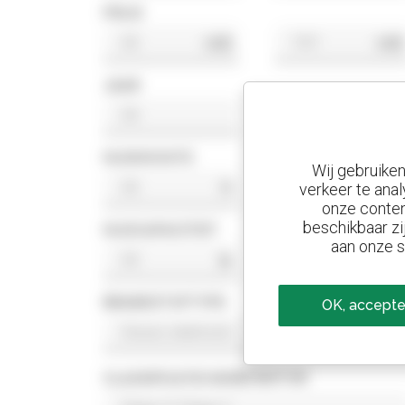
PRIJS
US$
US$
JAAR
HIJSHOOGTE
Wij gebruike
ft
ft
verkeer te anal
onze conten
beschikbaar zi
HIJSCAPACITEIT
aan onze s
lb
lb
BRANDSTOFTYPE
OK, accepte
CLASSIFICATIE NORM MOTOR