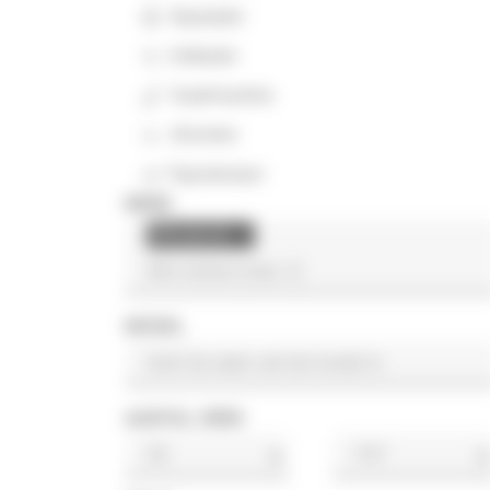
Rupslader
Kniklader
Graafmachine
Afwerker
Rupsdumper
MERK
Mitsubishi
×
MODEL
AANTAL UREN
u
u