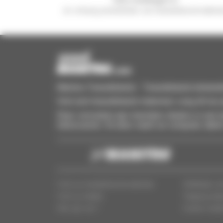
en ontvang advertenties van tweedehandsmaterie
Manitou Tweedehands - Tweedehands behandeling
Vind snel tweedehands materieel, voeg dit toe a
Stuur verzoeken aan meerdere dealers in een k
interesseren. Dit alles vanaf uw computer, table
Vind uw tweedehandsmaterieel
Wettelijke v
Vind uw dealer
Toegang dea
Wie zijn we ?
Cookie-instel