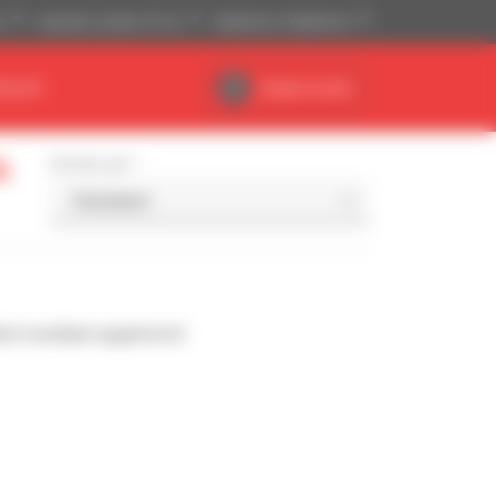
)
Imperiaal systeem (ft, lb)
Nederlands (Nederland)
EALER
Dealerruimte
k
Sorteer per
l resultaat opgeleverd.