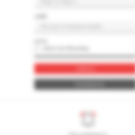
LAND
FOTO
alleen met afbeelding
Valideren
Herinitialiseren
Stel meldingen in