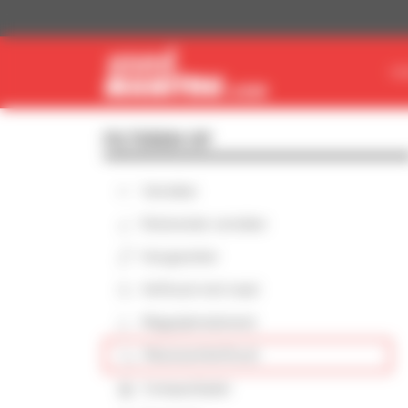
Cookies beheer paneel
VI
FILTEREN OP
Verreiker
Roterende verreiker
Hoogwerker
Heftruck met mast
Magazijnmaterieel
Meeneemheftruck
Compactlader