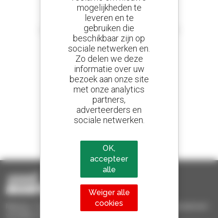
mogelijkheden te
leveren en te
Stel meldingen in
gebruiken die
en ontvang advertenties van tweedehandsmaterieel
beschikbaar zijn op
sociale netwerken en.
Zo delen we deze
informatie over uw
800 dealers
bezoek aan onze site
Manitou wereldwijd
met onze analytics
partners,
adverteerders en
sociale netwerken.
1 van de 4 verreikers
Verkocht in de wereld is een manitou
OK,
accepteer
alle
Weiger alle
cookies
Manitou Tweedehands - Tweedehands behandelingsmaterieel :
verreiker, mastheftruck, hefplatform