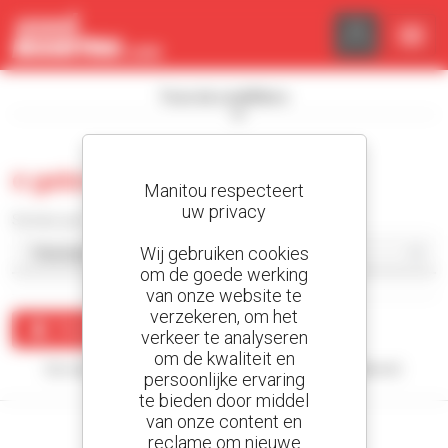
Cookies beheer paneel
Toon de zoekfilters
0 gebruikt rupsdumper
Manitou respecteert
uw privacy
Sorteer per
Wij gebruiken cookies
om de goede werking
van onze website te
verzekeren, om het
Maak een waarschuwing
verkeer te analyseren
om de kwaliteit en
Uw zoekopdracht heeft geen enkel resultaat opgeleverd.
persoonlijke ervaring
te bieden door middel
van onze content en
reclame om nieuwe