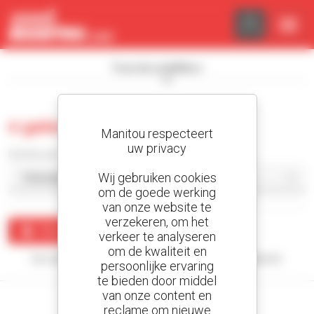
Cookies beheer paneel
Toon de zoekfilters
0 gebruikt rupsdumper
Manitou respecteert
uw privacy
Sorteer per
Wij gebruiken cookies
om de goede werking
van onze website te
verzekeren, om het
Maak een waarschuwing
verkeer te analyseren
om de kwaliteit en
Uw zoekopdracht heeft geen enkel resultaat opgeleverd.
persoonlijke ervaring
te bieden door middel
van onze content en
reclame om nieuwe