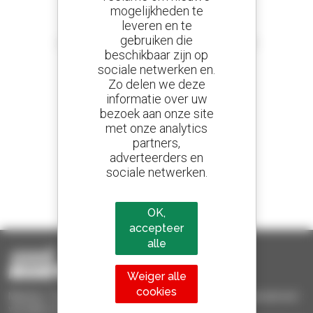
mogelijkheden te
leveren en te
Stel meldingen in
gebruiken die
en ontvang advertenties van tweedehandsmaterieel
beschikbaar zijn op
sociale netwerken en.
Zo delen we deze
informatie over uw
800 dealers
bezoek aan onze site
Manitou wereldwijd
met onze analytics
partners,
adverteerders en
sociale netwerken.
1 van de 4 verreikers
Verkocht in de wereld is een manitou
OK,
accepteer
alle
Weiger alle
cookies
Manitou Tweedehands - Tweedehands behandelingsmaterieel :
verreiker, mastheftruck, hefplatform