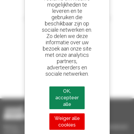
mogelijkheden te
leveren en te
Stel meldingen in
gebruiken die
en ontvang advertenties van tweedehandsmaterieel
beschikbaar zijn op
sociale netwerken en.
Zo delen we deze
informatie over uw
800 dealers
bezoek aan onze site
Manitou wereldwijd
met onze analytics
partners,
adverteerders en
sociale netwerken.
1 van de 4 verreikers
Verkocht in de wereld is een manitou
OK,
accepteer
alle
Weiger alle
cookies
Manitou Tweedehands - Tweedehands behandelingsmaterieel :
verreiker, mastheftruck, hefplatform