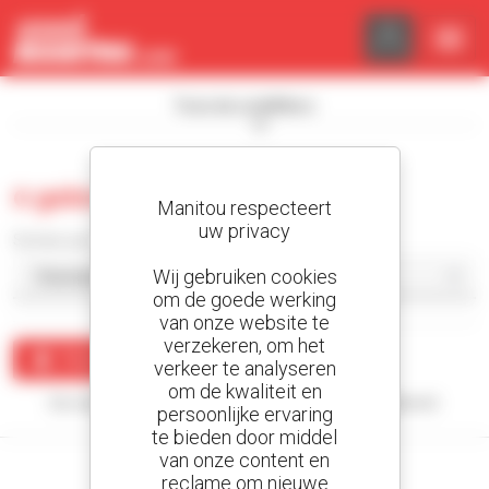
Cookies beheer paneel
Toon de zoekfilters
0 gebruikt rupslader
Manitou respecteert
uw privacy
Sorteer per
Wij gebruiken cookies
om de goede werking
van onze website te
verzekeren, om het
Maak een waarschuwing
verkeer te analyseren
om de kwaliteit en
Uw zoekopdracht heeft geen enkel resultaat opgeleverd.
persoonlijke ervaring
te bieden door middel
van onze content en
reclame om nieuwe