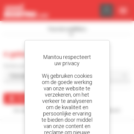
Cookies beheer paneel
Toon de zoekfilters
0 gebruikt rupslader
Manitou respecteert
uw privacy
Sorteer per
Wij gebruiken cookies
om de goede werking
van onze website te
verzekeren, om het
Maak een waarschuwing
verkeer te analyseren
om de kwaliteit en
Uw zoekopdracht heeft geen enkel resultaat opgeleverd.
persoonlijke ervaring
te bieden door middel
van onze content en
reclame om nieuwe