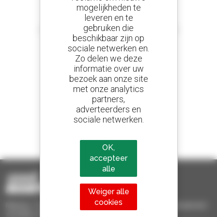
mogelijkheden te
leveren en te
Stel meldingen in
gebruiken die
en ontvang advertenties van tweedehandsmaterieel
beschikbaar zijn op
sociale netwerken en.
Zo delen we deze
informatie over uw
800 dealers
bezoek aan onze site
Manitou wereldwijd
met onze analytics
partners,
adverteerders en
sociale netwerken.
1 van de 4 verreikers
Verkocht in de wereld is een manitou
OK,
accepteer
alle
Weiger alle
cookies
Manitou Tweedehands - Tweedehands behandelingsmaterieel :
verreiker, mastheftruck, hefplatform