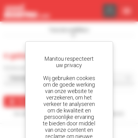
Cookies beheer paneel
Toon de zoekfilters
0 gebruikt rupslader
Manitou respecteert
uw privacy
Sorteer per
Wij gebruiken cookies
om de goede werking
van onze website te
verzekeren, om het
Maak een waarschuwing
verkeer te analyseren
om de kwaliteit en
Uw zoekopdracht heeft geen enkel resultaat opgeleverd.
persoonlijke ervaring
te bieden door middel
van onze content en
reclame om nieuwe