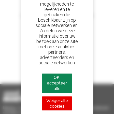
mogelijkheden te
leveren en te
Stel meldingen in
gebruiken die
en ontvang advertenties van tweedehandsmaterieel
beschikbaar zijn op
sociale netwerken en.
Zo delen we deze
informatie over uw
800 dealers
bezoek aan onze site
Manitou wereldwijd
met onze analytics
partners,
adverteerders en
sociale netwerken.
1 van de 4 verreikers
Verkocht in de wereld is een manitou
OK,
accepteer
alle
Weiger alle
cookies
Manitou Tweedehands - Tweedehands behandelingsmaterieel :
verreiker, mastheftruck, hefplatform