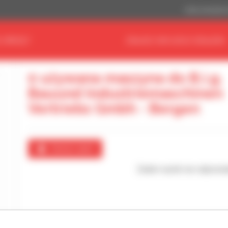
Dolar amerykań
 SPRZĘT
ZNAJDŹ SWOJEGO DEALERA
0 używana maszyna do B.i.g.
Bauund Industriemaschinen
Vertriebs Gmbh - Bergen
Utwórz alert
Żaden wynik nie odpowia