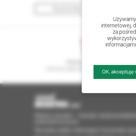
Wyświetl filtry wyszukiwania
Używamy 
internetowej, 
za pośred
wykorzystyw
informacjami 
Utwórz swoje alerty
i otrzymuj ogłoszenia o sprzęcie używanym
OK, akceptuję
Manitou Używane – Używany sprzęt przeładun
podnośniki koszowe
Wyszukaj szybko interesujący Cię używany sprz