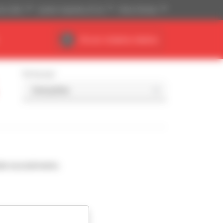
ski (USD)
System imperialny (ft, Ib)
Polski (Polska)
Obszar działania dealera
Sortuj wg
da wyszukiwaniu.