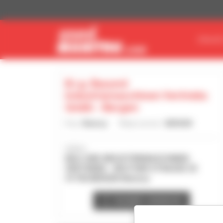
Panel zarządzania plikami cookies
ZNAJDŹ
B.i.g. Bauund
Industriemaschinen Vertriebs
Gmbh - Bergen
Kraj :
Niemcy
Miejscowość :
BERGEN
Adres :
BAU-UND INDUSTRIEMASCHINEN
VERTRIEBS - REUTHER STRASSE 25
91790 BERGEN Niemcy
Kontakt z dealerem