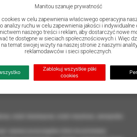
Manitou szanuje prywatność
cookies w celu zapewnienia właściwego operacyjna nasze
do analizy ruchu w celu zapewnienia jakości i indywidualn
nictwem naszego treści i reklam, aby dostarczyć nowe mo
ać te dostępne w sieciach społecznościowych i. Więc dzie
na temat swojej wizyty na naszej stronie z naszymi analit
reklamodawców i sieci społecznych.
800 dealerów
Zablokuj wszystkie pliki
Manitou na całym świecie
 wszystko
Per
cookies
kowy: wózki teleskopowe, wózki masztowe, samojezdne
ęt i zaznacz poszczególne oferty do porównania.