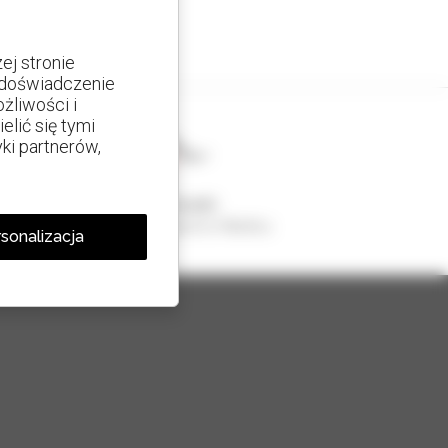
j stronie
e doświadczenie
żliwości i
lić się tymi
yki partnerów,
1 na 4 ładowarki
sprzedawane na świecie to Manitou
sonalizacja