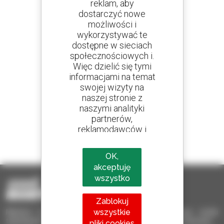
reklam, aby
dostarczyć nowe
Utwórz swoje alerty
możliwości i
i otrzymuj ogłoszenia o sprzęcie używanym
wykorzystywać te
dostępne w sieciach
społecznościowych i.
Więc dzielić się tymi
informacjami na temat
800 dealerów
swojej wizyty na
Manitou na całym świecie
naszej stronie z
naszymi analityki
partnerów,
reklamodawców i
1 na 4 ładowarki
sieci społecznych.
sprzedawane na świecie to Manitou
OK,
akceptuję
wszystko
Zablokuj
wszystkie
Manitou Używane – Używany sprzęt przeładunkowy: wózki
teleskopowe, wózki masztowe, samojezdne podnośniki koszowe
pliki cookies