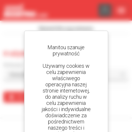
Panel zarządzania plikami cookies
Wyświetl filtry wyszukiwania
Manitou szanuje
0 używana rozściełacz
prywatność
Sortuj wg
Używamy cookies w
celu zapewnienia
właściwego
operacyjna naszej
stronie internetowej,
do analizy ruchu w
Utwórz alert
celu zapewnienia
jakości i indywidualne
Żaden wynik nie odpowiada wyszukiwaniu.
doświadczenie za
pośrednictwem
naszego treści i