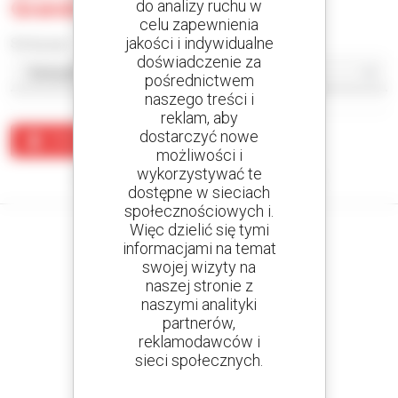
Grandes
do analizy ruchu w
celu zapewnienia
jakości i indywidualne
Sortuj wg
doświadczenie za
pośrednictwem
naszego treści i
reklam, aby
dostarczyć nowe
Utwórz alert
możliwości i
wykorzystywać te
Żaden wynik nie odpowiada wyszukiwaniu.
dostępne w sieciach
społecznościowych i.
Więc dzielić się tymi
informacjami na temat
swojej wizyty na
Utwórz swoje alerty
naszej stronie z
i otrzymuj ogłoszenia o sprzęcie używanym
naszymi analityki
partnerów,
reklamodawców i
sieci społecznych.
800 dealerów