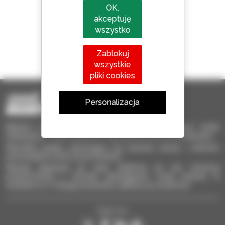
Manitou na całym świecie
OK,
akceptuję
wszystko
1 na 4 ładowarki
Zablokuj
sprzedawane na świecie to Manitou
wszystkie
pliki cookies
Personalizacja
Manitou Używane – Używany sprzęt przeładunkowy: wózki
teleskopowe, wózki masztowe, samojezdne podnośniki koszowe
Wyszukaj szybko interesujący Cię używany sprzęt i zaznacz
poszczególne oferty do porównania.
Wysyłaj zapytania do wielu dealerów na raz, otrzymuj
przypomnienia o ofertach spełniających Twoje kryteria. A
wszystko to z Twojego komputera, tableta czy smartfona.
Śledź nas