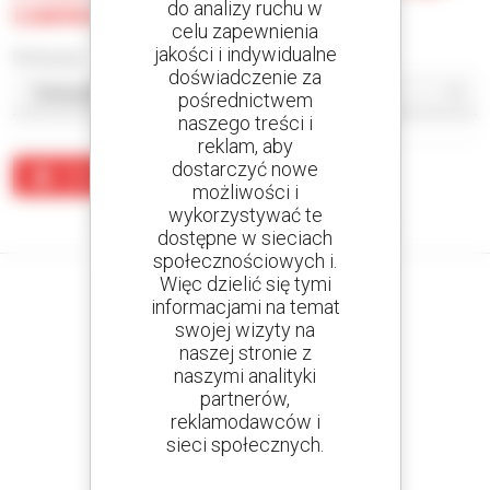
do analizy ruchu w
Llanera-Asturias
celu zapewnienia
jakości i indywidualne
Sortuj wg
doświadczenie za
pośrednictwem
naszego treści i
reklam, aby
dostarczyć nowe
Utwórz alert
możliwości i
wykorzystywać te
Żaden wynik nie odpowiada wyszukiwaniu.
dostępne w sieciach
społecznościowych i.
Więc dzielić się tymi
informacjami na temat
swojej wizyty na
naszej stronie z
Utwórz swoje alerty
i otrzymuj ogłoszenia o sprzęcie używanym
naszymi analityki
partnerów,
reklamodawców i
sieci społecznych.
800 dealerów