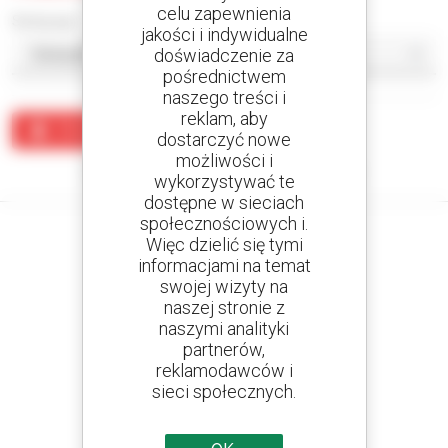
celu zapewnienia
Sortuj wg
jakości i indywidualne
doświadczenie za
pośrednictwem
naszego treści i
reklam, aby
Utwórz alert
dostarczyć nowe
możliwości i
Żaden wynik nie odpowiada wyszukiwaniu.
wykorzystywać te
dostępne w sieciach
społecznościowych i.
Więc dzielić się tymi
informacjami na temat
swojej wizyty na
Utwórz swoje alerty
naszej stronie z
i otrzymuj ogłoszenia o sprzęcie używanym
naszymi analityki
partnerów,
reklamodawców i
sieci społecznych.
800 dealerów
Manitou na całym świecie