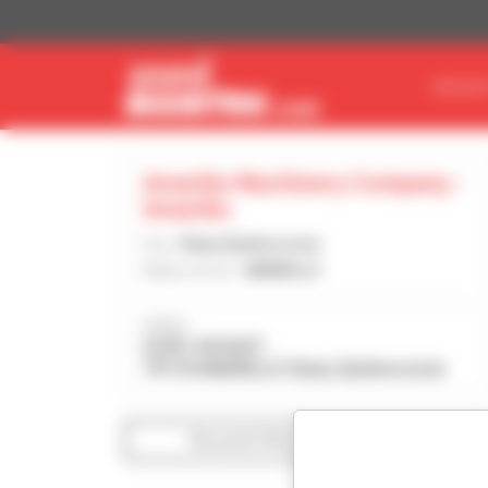
Panel zarządzania plikami cookies
ZNAJDŹ
Amarillo Machinery Company -
Amarillo
Kraj :
Stany Zjednoczone
Miejscowość :
AMARILLO
Adres :
6100 I-40 EAST
79118 AMARILLO Stany Zjednoczone
Wyświetl filtry wyszukiwania