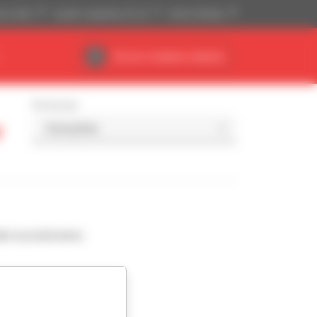
ski (USD)
System imperialny (ft, Ib)
Polski (Polska)
Obszar działania dealera
Sortuj wg
y
da wyszukiwaniu.