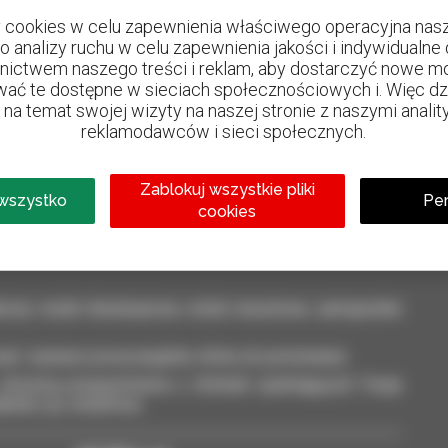
cookies w celu zapewnienia właściwego operacyjna nasze
do analizy ruchu w celu zapewnienia jakości i indywidualn
nictwem naszego treści i reklam, aby dostarczyć nowe mo
ać te dostępne w sieciach społecznościowych i. Więc dzie
na temat swojej wizyty na naszej stronie z naszymi analit
reklamodawców i sieci społecznych.
800 dealerów
Manitou na całym świecie
Zablokuj wszystkie pliki
 wszystko
Per
cookies
kowy: wózki teleskopowe, wózki masztowe, samojezdne
ęt i zaznacz poszczególne oferty do porównania.
otrzymuj przypomnienia o ofertach spełniających Twoje
ableta czy smartfona.