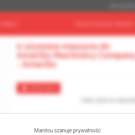
Dolar amerykań
 SPRZĘT
ZNAJDŹ SWOJEGO DEALERA
0 używana maszyna do
Amarillo Machinery Compan
- Amarillo
Utwórz alert
Żaden wynik nie odpowia
Manitou szanuje prywatność