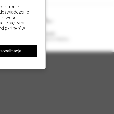
j stronie
e doświadczenie
żliwości i
lić się tymi
yki partnerów,
1 na 4 ładowarki
sprzedawane na świecie to Manitou
sonalizacja