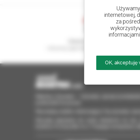
Używamy 
internetowej, 
za pośred
wykorzystyw
informacjami 
Utwórz swoje alerty
i otrzymuj ogłoszenia o sprzęcie używanym
OK, akceptuję
Manitou Używane – Używany sprzęt przeładun
podnośniki koszowe
Wyszukaj szybko interesujący Cię używany sprz
Wysyłaj zapytania do wielu dealerów na raz, 
kryteria. A wszystko to z Twojego komputera, t