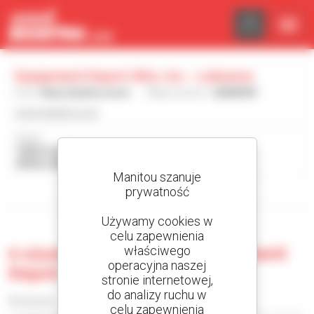
Panel zarządzania plikami cookies
Equipment Depot Ohio, Inc. - Lebanon
Kraj :
Stany Zjednoczone
Miejscowość :
LEBANON
www.eqdepot.com
Adres :
1000 FUJITEC DR
45036 LEBANON Stany Zjednoczone
Manitou szanuje
prywatność
Wyświetl filtry wyszukiwania
Używamy cookies w
celu zapewnienia
właściwego
0 używana maszyna do Equipment
operacyjna naszej
Depot Ohio, Inc. - Lebanon
stronie internetowej,
do analizy ruchu w
Sortuj wg
celu zapewnienia