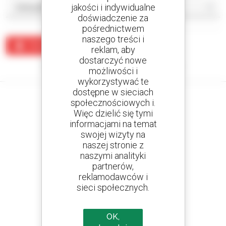
jakości i indywidualne
doświadczenie za
pośrednictwem
naszego treści i
Utwórz alert
reklam, aby
dostarczyć nowe
Żaden wynik nie odpowiada wyszukiwaniu.
możliwości i
wykorzystywać te
dostępne w sieciach
społecznościowych i.
Więc dzielić się tymi
informacjami na temat
Utwórz swoje alerty
swojej wizyty na
i otrzymuj ogłoszenia o sprzęcie używanym
naszej stronie z
naszymi analityki
partnerów,
reklamodawców i
800 dealerów
sieci społecznych.
Manitou na całym świecie
OK,