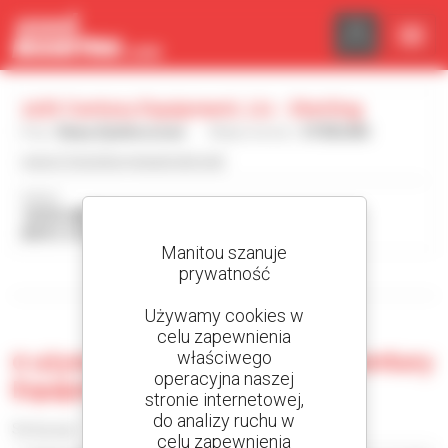
Panel zarządzania plikami cookies
21St Century Equipment, Llc - Sterling
Kraj :
Stany Zjednoczone
Miejscowość :
STERLING
www.21stcenturyequipment.net/
Adres :
18793 HWY 6
80751 STERLING Stany Zjednoczone
Manitou szanuje
prywatność
Wyświetl filtry wyszukiwania
Używamy cookies w
celu zapewnienia
właściwego
0 używana maszyna do 21St Century
operacyjna naszej
Equipment, Llc - Sterling
stronie internetowej,
do analizy ruchu w
Sortuj wg
celu zapewnienia