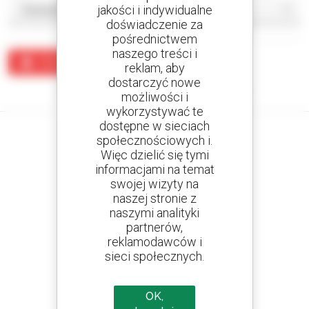
jakości i indywidualne
doświadczenie za
pośrednictwem
naszego treści i
Utwórz alert
reklam, aby
dostarczyć nowe
Żaden wynik nie odpowiada wyszukiwaniu.
możliwości i
wykorzystywać te
dostępne w sieciach
społecznościowych i.
Więc dzielić się tymi
informacjami na temat
Utwórz swoje alerty
swojej wizyty na
i otrzymuj ogłoszenia o sprzęcie używanym
naszej stronie z
naszymi analityki
partnerów,
reklamodawców i
800 dealerów
sieci społecznych.
Manitou na całym świecie
OK,