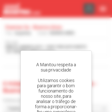
Painel de Gerenciamento de Cookies
Daemar Sa - Buenos Aires
País :
Argentina
Cidade :
BUENOS AIRES
Morada :
EMILIO LAMARCA 2511 - DON TORCUATO NORTE
1611 BUENOS AIRES Argentina
Visualizar os filtros de pesquisa
A Manitou respeita a
sua privacidade
Utilizamos cookies
0 máquina usada no Daemar Sa -
para garantir o bom
Buenos Aires
funcionamento do
nosso site, para
Ordenar por
analisar o tráfego de
forma a proporcionar-
lhe uma experiência