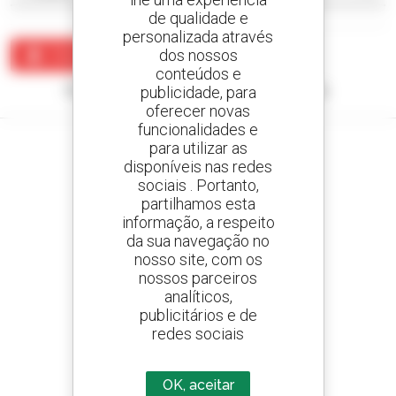
de qualidade e
personalizada através
dos nossos
Criar um alerta
conteúdos e
Nenhum resultado corresponde à sua pesquisa.
publicidade, para
oferecer novas
funcionalidades e
para utilizar as
disponíveis nas redes
sociais . Portanto,
Crie os seus alertas
partilhamos esta
e receba anúncios de equipamentos usados
informação, a respeito
da sua navegação no
nosso site, com os
nossos parceiros
analíticos,
800 concessionários
publicitários e de
A Manitou em todo o mundo
redes sociais
OK, aceitar