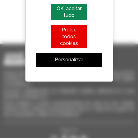
OK, aceitar
tudo
1 em cada 4 telescópicos
Proíbe
vendido no mundo é um manitou
todos
cookies
Personalizar
Invia le richieste a più concessionari contemporaneamente, ricevi le
notifiche in base agli alert impostati. Tutto questo dal tuo PC, tablet
o smartphone.
Encontre rapidamente os materiais usados, adicione-os à sua
seleção e compare-os.
Envie pedidos a vários concessionários de uma só vez, receba
alertas sobre critérios interessantes para si. Tudo isto a partir do
seu computador, tablet ou smartphone.
Siga-nos