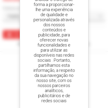
forma a proporcionar-
Ordenar por
lhe uma experiência
de qualidade e
personalizada através
dos nossos
conteúdos e
publicidade, para
Criar um alerta
oferecer novas
Nenhum resultado corresponde à sua pesquisa.
funcionalidades e
para utilizar as
disponíveis nas redes
sociais . Portanto,
partilhamos esta
informação, a respeito
Crie os seus alertas
da sua navegação no
e receba anúncios de equipamentos usados
nosso site, com os
nossos parceiros
analíticos,
publicitários e de
redes sociais
800 concessionários
A Manitou em todo o mundo