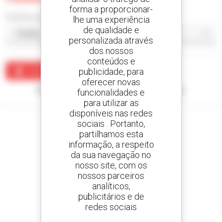
forma a proporcionar-
Ordenar por
lhe uma experiência
de qualidade e
personalizada através
dos nossos
conteúdos e
publicidade, para
Criar um alerta
oferecer novas
Nenhum resultado corresponde à sua pesquisa.
funcionalidades e
para utilizar as
disponíveis nas redes
sociais . Portanto,
partilhamos esta
informação, a respeito
Crie os seus alertas
da sua navegação no
e receba anúncios de equipamentos usados
nosso site, com os
nossos parceiros
analíticos,
publicitários e de
redes sociais
800 concessionários
A Manitou em todo o mundo