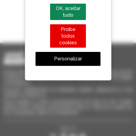
OK, aceitar
tudo
1 em cada 4 telescópicos
Proíbe
vendido no mundo é um manitou
todos
cookies
Personalizar
Invia le richieste a più concessionari contemporaneamente, ricevi le
notifiche in base agli alert impostati. Tutto questo dal tuo PC, tablet
o smartphone.
Encontre rapidamente os materiais usados, adicione-os à sua
seleção e compare-os.
Envie pedidos a vários concessionários de uma só vez, receba
alertas sobre critérios interessantes para si. Tudo isto a partir do
seu computador, tablet ou smartphone.
Siga-nos