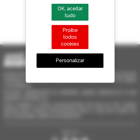
OK, aceitar
tudo
1 em cada 4 telescópicos
Proíbe
vendido no mundo é um manitou
todos
cookies
Personalizar
Invia le richieste a più concessionari contemporaneamente, ricevi le
notifiche in base agli alert impostati. Tutto questo dal tuo PC, tablet
o smartphone.
Encontre rapidamente os materiais usados, adicione-os à sua
seleção e compare-os.
Envie pedidos a vários concessionários de uma só vez, receba
alertas sobre critérios interessantes para si. Tudo isto a partir do
seu computador, tablet ou smartphone.
Siga-nos