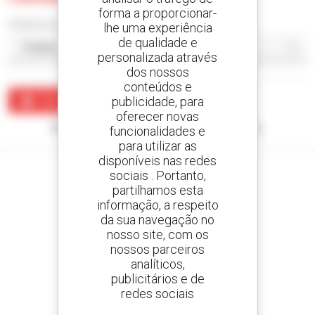
forma a proporcionar-
Ordenar por
lhe uma experiência
de qualidade e
personalizada através
dos nossos
conteúdos e
publicidade, para
Criar um alerta
oferecer novas
Nenhum resultado corresponde à sua pesquisa.
funcionalidades e
para utilizar as
disponíveis nas redes
sociais . Portanto,
partilhamos esta
informação, a respeito
Crie os seus alertas
da sua navegação no
e receba anúncios de equipamentos usados
nosso site, com os
nossos parceiros
analíticos,
publicitários e de
redes sociais
800 concessionários
A Manitou em todo o mundo