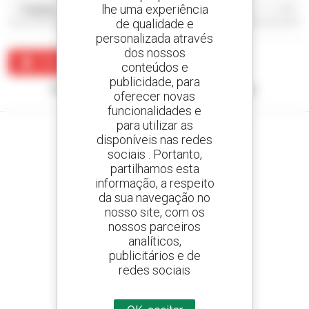
lhe uma experiência
de qualidade e
personalizada através
dos nossos
Criar um alerta
conteúdos e
publicidade, para
Nenhum resultado corresponde à sua pesquisa.
oferecer novas
funcionalidades e
para utilizar as
disponíveis nas redes
sociais . Portanto,
partilhamos esta
Crie os seus alertas
informação, a respeito
e receba anúncios de equipamentos usados
da sua navegação no
nosso site, com os
nossos parceiros
analíticos,
800 concessionários
publicitários e de
A Manitou em todo o mundo
redes sociais