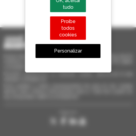
OK, aceitar
tudo
1 em cada 4 telescópicos
vendido no mundo é um manitou
Proíbe
todos
cookies
Personalizar
Invia le richieste a più concessionari contemporaneamente, ricevi le
notifiche in base agli alert impostati. Tutto questo dal tuo PC, tablet
o smartphone.
Encontre rapidamente os materiais usados, adicione-os à sua
seleção e compare-os.
Envie pedidos a vários concessionários de uma só vez, receba
alertas sobre critérios interessantes para si. Tudo isto a partir do
seu computador, tablet ou smartphone.
Siga-nos