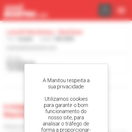
Painel de Gerenciamento de Cookies
Leavitt Machinery - Red Deer
País :
Canadá
Cidade :
RED DEER
www.leavittmachinery.com
Morada :
83 QUEENS DR
T4P 0R8 RED DEER Canadá
A Manitou respeita a
Visualizar os filtros de pesquisa
sua privacidade
Utilizamos cookies
para garantir o bom
0 máquina usada no Leavitt
funcionamento do
Machinery - Red Deer
nosso site, para
analisar o tráfego de
Ordenar por
forma a proporcionar-