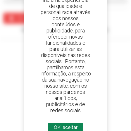
de qualidade e
personalizada através
dos nossos
Criar um alerta
conteúdos e
Nenhum resultado corresponde à sua pesquisa.
publicidade, para
oferecer novas
funcionalidades e
para utilizar as
disponíveis nas redes
sociais . Portanto,
Crie os seus alertas
partilhamos esta
e receba anúncios de equipamentos usados
informação, a respeito
da sua navegação no
nosso site, com os
nossos parceiros
analíticos,
800 concessionários
publicitários e de
A Manitou em todo o mundo
redes sociais
OK, aceitar