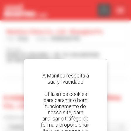
Painel de Gerenciamento de Cookies
Manitou China Co., Ltd - Shanghai Prc
País :
China
Cidade :
SHANGHAI PRC
Morada :
ROOM 101, BUILDING 1 - NO. 151 CAOJIAN ROAD
201108 SHANGHAI PRC China
Visualizar os filtros de pesquisa
A Manitou respeita a
sua privacidade
Utilizamos cookies
0 máquina usada no Manitou China
para garantir o bom
Co., Ltd - Shanghai Prc
funcionamento do
nosso site, para
Ordenar por
analisar o tráfego de
forma a proporcionar-
lhe uma experiência