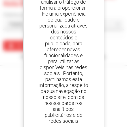
analisar o tráfego de
Kota Bahru - Tumpat
forma a proporcionar-
lhe uma experiência
Ordenar por
de qualidade e
personalizada através
dos nossos
conteúdos e
publicidade, para
Criar um alerta
oferecer novas
funcionalidades e
Nenhum resultado corresponde à sua pesquisa.
para utilizar as
disponíveis nas redes
sociais . Portanto,
partilhamos esta
informação, a respeito
da sua navegação no
Crie os seus alertas
nosso site, com os
e receba anúncios de equipamentos usados
nossos parceiros
analíticos,
publicitários e de
redes sociais
800 concessionários