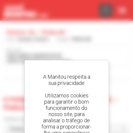
Painel de Gerenciamento de Cookies
Hutson, Inc. - Paducah
País :
Estados Unidos
Cidade :
PADUCAH
Morada :
3690 JAMES SANDERS BLVD
42001 PADUCAH Estados Unidos
Visualizar os filtros de pesquisa
A Manitou respeita a
sua privacidade
Utilizamos cookies
0 máquina usada no Hutson, Inc. -
para garantir o bom
Paducah
funcionamento do
nosso site, para
Ordenar por
analisar o tráfego de
forma a proporcionar-
lhe uma experiência