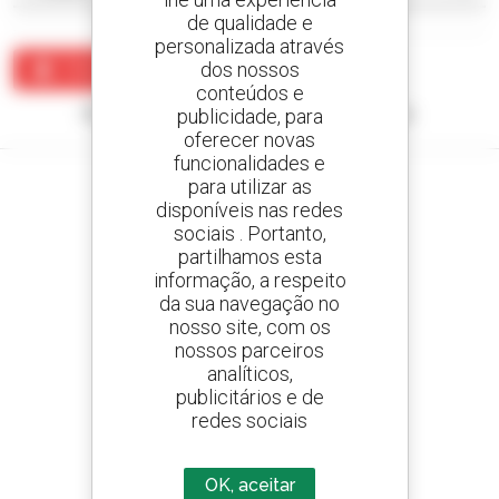
de qualidade e
personalizada através
dos nossos
Criar um alerta
conteúdos e
Nenhum resultado corresponde à sua pesquisa.
publicidade, para
oferecer novas
funcionalidades e
para utilizar as
disponíveis nas redes
sociais . Portanto,
Crie os seus alertas
partilhamos esta
e receba anúncios de equipamentos usados
informação, a respeito
da sua navegação no
nosso site, com os
nossos parceiros
analíticos,
800 concessionários
publicitários e de
A Manitou em todo o mundo
redes sociais
OK, aceitar