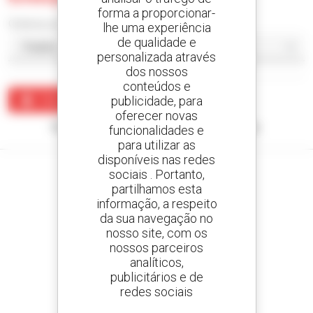
forma a proporcionar-
Ordenar por
lhe uma experiência
de qualidade e
personalizada através
dos nossos
conteúdos e
publicidade, para
Criar um alerta
oferecer novas
Nenhum resultado corresponde à sua pesquisa.
funcionalidades e
para utilizar as
disponíveis nas redes
sociais . Portanto,
partilhamos esta
informação, a respeito
Crie os seus alertas
da sua navegação no
e receba anúncios de equipamentos usados
nosso site, com os
nossos parceiros
analíticos,
publicitários e de
redes sociais
800 concessionários
A Manitou em todo o mundo