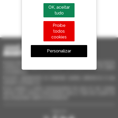
OK, aceitar
tudo
1 em cada 4 telescópicos
Proíbe
vendido no mundo é um manitou
todos
cookies
Personalizar
Invia le richieste a più concessionari contemporaneamente, ricevi le
notifiche in base agli alert impostati. Tutto questo dal tuo PC, tablet
o smartphone.
Encontre rapidamente os materiais usados, adicione-os à sua
seleção e compare-os.
Envie pedidos a vários concessionários de uma só vez, receba
alertas sobre critérios interessantes para si. Tudo isto a partir do
seu computador, tablet ou smartphone.
Siga-nos