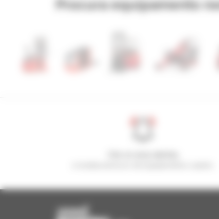
Procura equipamento n
Crie os seus alertas
e receba anúncios de equipamentos usados