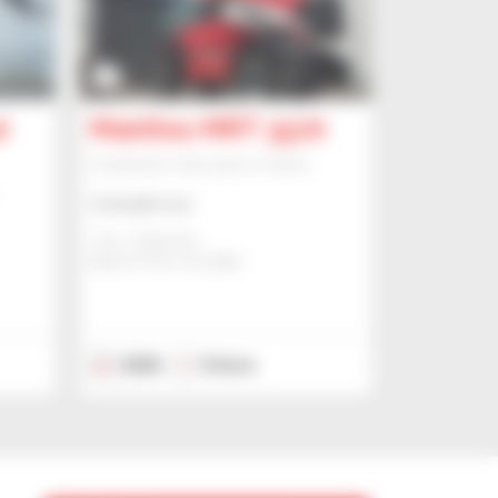
3
0
Manitou MRT 3570
Empilhador telescópico rotativo
Consulte-nos
Jmp - Bialystok
BIALYSTOK, POLÓNIA
2026
0 hora