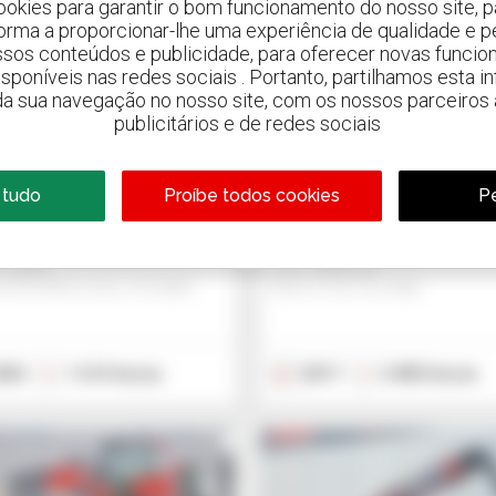
ookies para garantir o bom funcionamento do nosso site, pa
forma a proporcionar-lhe uma experiência de qualidade e p
ssos conteúdos e publicidade, para oferecer novas funcion
3
 disponíveis nas redes sociais . Portanto, partilhamos esta i
da sua navegação no nosso site, com os nossos parceiros a
itou MRT 2145
Manitou MRT 255
publicitários e de redes sociais
 115 Vision
Privilege Plus
ador telescópico rotativo
Empilhador telescópico rotativo
 tudo
Proíbe todos cookies
Pe
575 US$
135 223 US$
- Lublin
Jmp - Bialystok
SZKOWICE DUZE, POLÓNIA
BIALYSTOK, POLÓNIA
024
1 614 horas
2017
2 850 horas