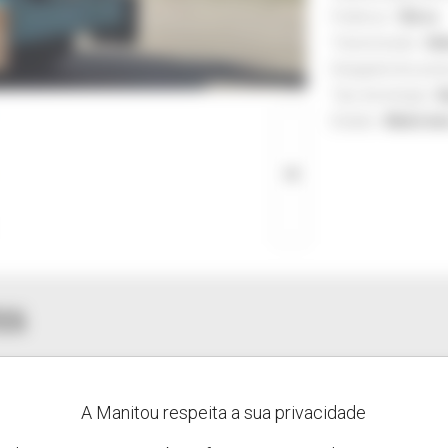
Potência :
156 cv
Transmissão :
Hid
AMPLIAR
Desgaste dos pne
Tipo de energia :
G
Estado :
Muito b
ES
A Manitou respeita a sua privacidade