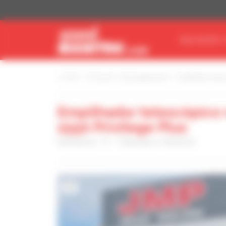
Painel de Gerenciamento de Cookies
ENCONTRE O
Início
Encontre o seu equipamento
Empilhador telesc
Empilhador telescópico 
2550 Privilege Plus
Referência : 51 - Publicado a 18/06/26
2