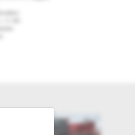
rostático
us :
0 - 20%
asóleo
om