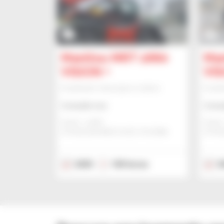
7
11
Manitou MRT 2660
Man
VISION +
VIS
Empilhador telescópico rotativo
Empilh
Consulte-nos
Consu
Gravit - Lublin
Gravit 
STRZESZKOWICE DUZE, POLÓNIA
STRZE
2025
100 horas
2