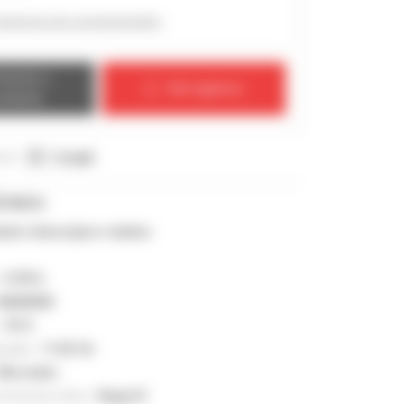
 anúncios do concessionário
tactar o
Nós ligamos
ndedor
cio :
E-mail
ÉCNICA
ador telescópico rotativo
:
3 075 h
MAN0000
 :
81 ft
vação :
11 021 lb
Mercedes
norma do motor :
Stage IV