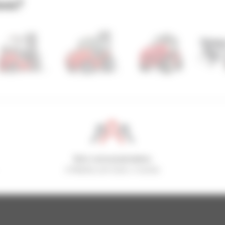
ovo?
800 concessionários
A Manitou em todo o mundo