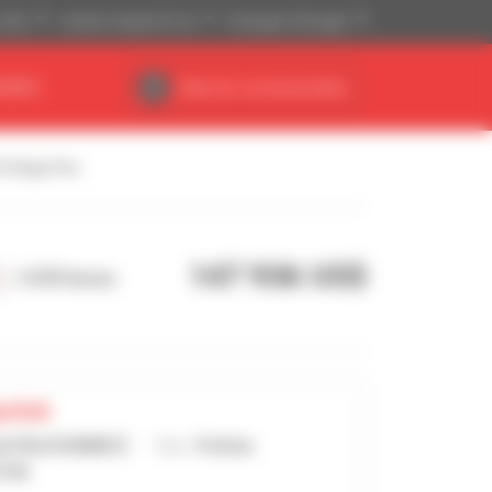
(US$)
Sistema Imperial (ft, lb)
Português (Portugal)
NÁRIO
Área do concessionário
rivilege Plus
147 936 US$
3 075 horas
ystok
ek PALUCHIEWICZ
País :
Polónia
STOK