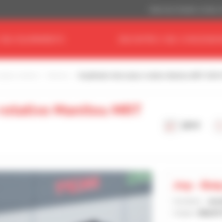
Dólar dos Estados Unidos 
 SEU EQUIPAMENTO
ENCONTRE O SEU CONCESSIO
ópico rotativo
Manitou
Empilhador telescópico rotativo Manitou MRT 2550 P
rotativo Manitou MRT
2019
Jmp - Bial
Vendedor :
Jac
Cidade :
BIALY