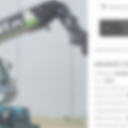
Ver os 41
Con
ve
Partilhar este anún
DESCRIÇÃO T
Categoria :
Empilh
Ano :
2019
Número de horas 
Número de série :
Altura de elevação
Capacidade de ele
Marca do motor :
Classificação da 