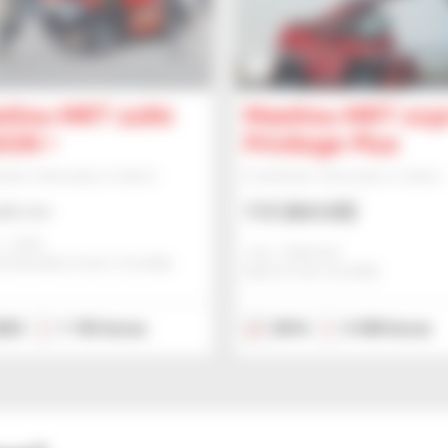
3
itou MRT 2260
Manitou MRT 215
ION +
Privilege Plus
ador telescópico rotativo
Empilhador telescópico rotativo
113 264 US$
lte-nos
- Lublin
Jmp - Bialystok
SZKOWICE DUZE, POLÓNIA
BIALYSTOK, POLÓNIA
023
1 155 horas
2016
4 300 horas