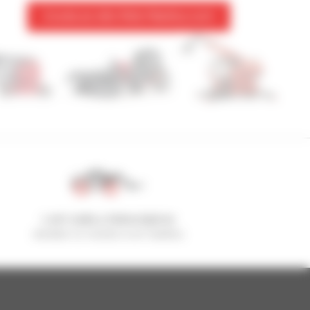
Aceda ao sítio Web Manitou.com
1 em cada 4 telescópicos
vendido no mundo é um manitou