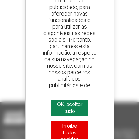
conteúdos e
publicidade, para
oferecer novas
Crie os seus alertas
e receba anúncios de equipamentos usados
funcionalidades e
para utilizar as
disponíveis nas redes
sociais . Portanto,
partilhamos esta
800 concessionários
informação, a respeito
A Manitou em todo o mundo
da sua navegação no
nosso site, com os
nossos parceiros
analíticos,
publicitários e de
1 em cada 4 telescópicos
redes sociais
vendido no mundo é um manitou
OK, aceitar
tudo
Proíbe
Invia le richieste a più concessionari contemporaneamente, ricevi le
todos
notifiche in base agli alert impostati. Tutto questo dal tuo PC, tablet