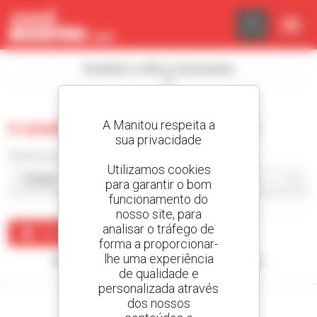
Painel de Gerenciamento de Cookies
Visualizar os filtros de pesquisa
A Manitou respeita a
0 usado carregador articulado
sua privacidade
Ordenar por
Utilizamos cookies
para garantir o bom
funcionamento do
nosso site, para
analisar o tráfego de
Criar um alerta
forma a proporcionar-
lhe uma experiência
Nenhum resultado corresponde à sua pesquisa.
de qualidade e
personalizada através
dos nossos