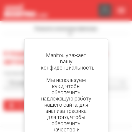
Панель управления cookies
Показать поисковые фильтры
0 подержанных погрузчик на
Manitou уважает
автомобильном шасси
вашу
конфиденциальность
Сортировать по
Мы используем
куки, чтобы
обеспечить
надлежащую работу
нашего сайта, для
Создать предупреждение
анализа трафика
для того, чтобы
По вашему запросу ничего не найдено.
обеспечить
качество и