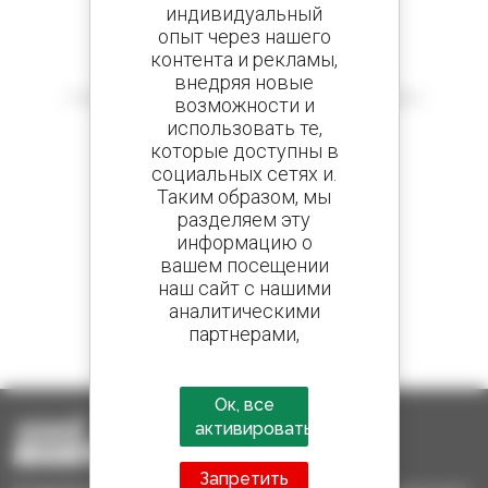
индивидуальный
опыт через нашего
контента и рекламы,
Создайте оповещения
внедряя новые
и получайте объявления о поддержанном оборудовании
возможности и
использовать те,
которые доступны в
социальных сетях и.
Таким образом, мы
800 Дилеров
разделяем эту
Manitou во всем мире
информацию о
вашем посещении
наш сайт с нашими
аналитическими
1 из 4 телескопических погрузчиков
партнерами,
проданных в мире это Manitou
рекламодателями и
социальных сетей.
Ок, все
активировать
Запретить