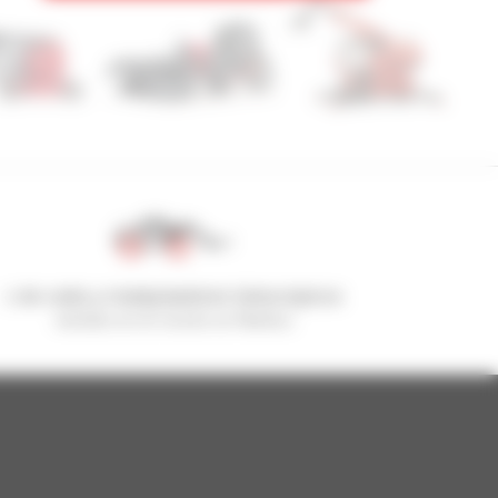
1 de cada 4 manipuladores telescópicos
vendido en el mundo es Manitou