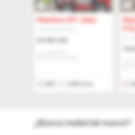
3
2
Manitou MT 1840
Man
ST
Carretilla telescópica
Carret
95.940 US$
102.
Jmp - Bialystok
BIALYSTOK, POLONIA
Jmp - 
BIALY
2021
2.040 horas
2
¿Busca material nuevo?