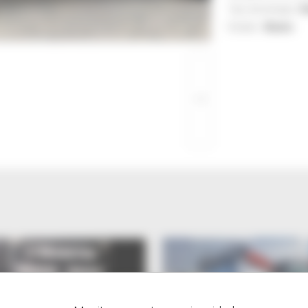
Tipo de energía :
D
Estado :
Bueno