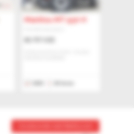
9
Manitou MT 930 H
Carretilla telescópica
80.797 US$
Sk Baumaschinen Gmbh - Dresden
DRESDEN, ALEMANIA
2025
65 horas
Acceda al sitio web Manitou.com