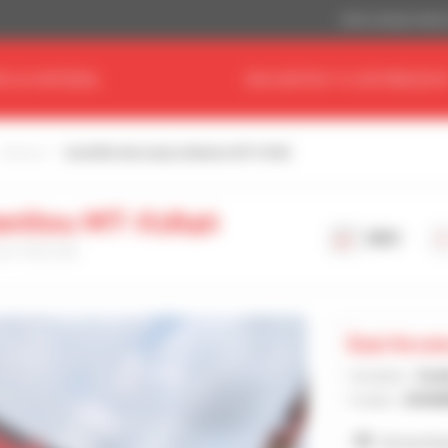
Dólar estadouniden
E SU MATERIAL
ENCUENTRA TU DISTRIBUIDO
Manitou
Carretilla telescópica Manitou MT-X1840
Manitou MT-X1840
2021
 el 10/3/26
Eazi Acce
Vendedor :
Ese
Ciudad :
JOHAN
Ver los 8 