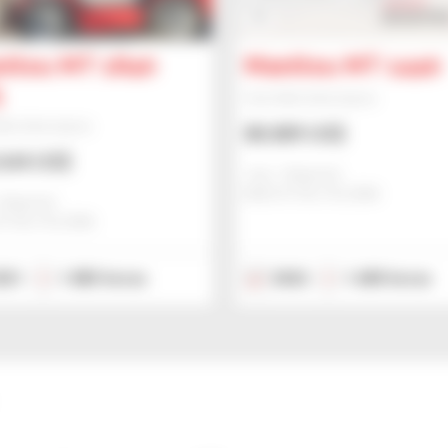
0
itou MT 1840
Manitou MT 1440
5
Carretilla telescópica
illa telescópica
88.889 US$
644 US$
Jmp - Bialystok
BIALYSTOK, POLONIA
Bialystok
STOK, POLONIA
021
1.883 horas
2022
1.680 horas