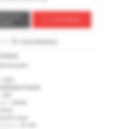
ctar con el
Le recordamos
ndedor
ncio :
Correo electrónico
TÉCNICA
lla telescópica
:
2.455 h
MAN00000701046548
 :
58 ft
ación :
8.818 lb
Perkins
vertidor de par
eumáticos :
40 - 60%