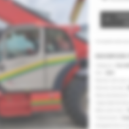
Conta
ve
Comparte este anu
DESCRIPCIÓN 
Categoría :
Carreti
Año :
2021
Número de horas 
Número de serie :
Altura de elevación
Capacidad de elev
Marca de motor :
Transmisión :
Con
Desgaste de los n