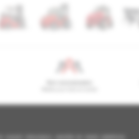
800 concesionarios
Manitou por todo el mundo
casión: telescópico, carretilla de mástil, plataforma