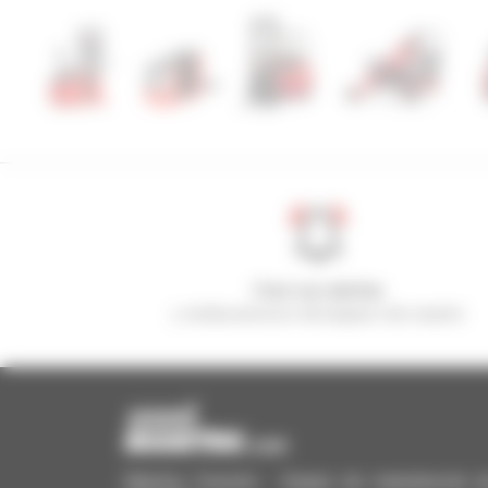
Cree sus alertas
y reciba anuncios de equipos de ocasión
Manitou Ocasión - Equipo de manutención de o