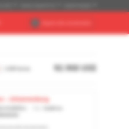
se (US$)
Sistema imperial (ft, lb)
Español (España)
R
Espacio del concesionario
92.900 US$
2.455 horas
ss - Johannesburg
thu HLANZELA
País :
Sudáfrica
NESBURG
anuncios del concesionario