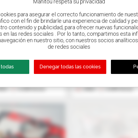
Manitou respeta su privacidad
10
ookies para asegurar el correcto funcionamiento de nuestr
ráfico con el fin de brindarle una experiencia de calidad y p
nitou MXT840
Manitou MLT 741 
tro contenido y publicidad, para ofrecer nuevas funcionalid
V+ ST5
illa telescópica
s en las redes sociales . Por lo tanto, compartimos esta i
avegación en nuestro sitio, con nuestros socios analíticos,
Carretilla telescópica
94 US$
de redes sociales
85.245 US$
Access - Johannesburg
NNESBURG, SUDÁFRICA
Gravit - Lublin
 todas
Denegar todas las cookies
Pe
STRZESZKOWICE DUZE, POLON
022
2.200 horas
2022
2.695 horas