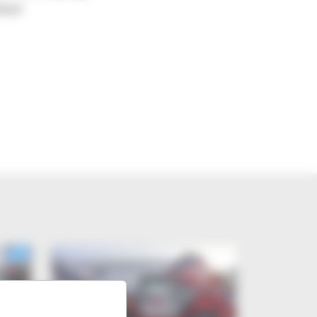
iésel