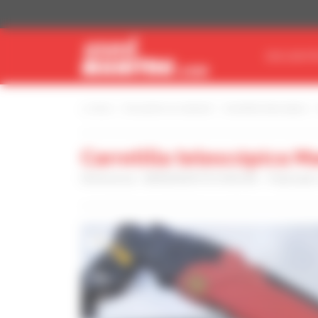
Panel de gestión de cookies
ENCUENTR
Inicio
Encuentre su material
Carretilla telescópica
Carretilla telescópica 
Referencia : MAN00000701046548 - Publicado
1