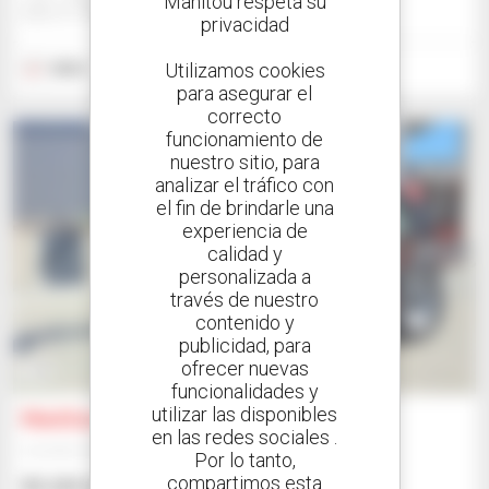
Manitou respeta su
BIALYSTOK, POLONIA
privacidad
Utilizamos cookies
2022
1.680 horas
para asegurar el
correcto
funcionamiento de
nuestro sitio, para
analizar el tráfico con
el fin de brindarle una
experiencia de
calidad y
personalizada a
través de nuestro
contenido y
publicidad, para
ofrecer nuevas
10
funcionalidades y
utilizar las disponibles
Manitou MLT 741 140 V+ ST5
en las redes sociales .
Carretilla telescópica
Por lo tanto,
compartimos esta
85.245 US$