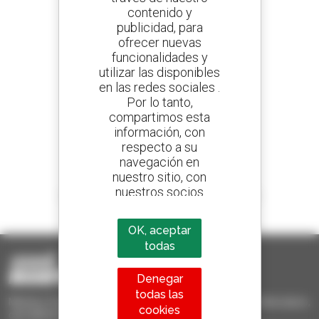
contenido y
publicidad, para
Cree sus alertas
ofrecer nuevas
y reciba anuncios de equipos de ocasión
funcionalidades y
utilizar las disponibles
en las redes sociales .
Por lo tanto,
800 concesionarios
compartimos esta
Manitou por todo el mundo
información, con
respecto a su
navegación en
nuestro sitio, con
nuestros socios
1 de cada 4 manipuladores telescópicos
analíticos,
vendido en el mundo es Manitou
publicitarios y de
OK, aceptar
redes sociales
todas
Denegar
todas las
Manitou Ocasión - Equipo de manutención de ocasión: telescópico,
cookies
carretilla de mástil, plataforma elevadora