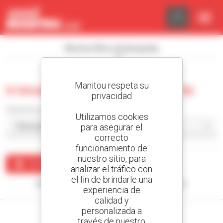
Panel de gestión de cookies
Mostrar filtros de búsqueda
Manitou respeta su
0 recuento cargadora compacta
privacidad
Classificar por
Utilizamos cookies
para asegurar el
correcto
funcionamiento de
nuestro sitio, para
Crear una alerta
analizar el tráfico con
el fin de brindarle una
Ningún resultado corresponde con su búsqueda.
experiencia de
calidad y
personalizada a
través de nuestro