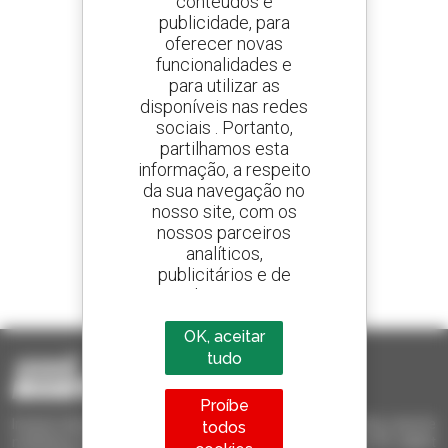
conteúdos e
publicidade, para
oferecer novas
Crie os seus alertas
e receba anúncios de equipamentos usados
funcionalidades e
para utilizar as
disponíveis nas redes
sociais . Portanto,
partilhamos esta
800 concessionários
informação, a respeito
A Manitou em todo o mundo
da sua navegação no
nosso site, com os
nossos parceiros
analíticos,
publicitários e de
1 em cada 4 telescópicos
redes sociais
vendido no mundo é um manitou
OK, aceitar
tudo
Proíbe
Invia le richieste a più concessionari contemporaneamente, ricevi le
todos
notifiche in base agli alert impostati. Tutto questo dal tuo PC, tablet