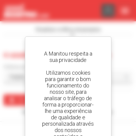
Painel de Gerenciamento de Cookies
Visualizar os filtros de pesquisa
A Manitou respeita a
0 usado carregador compacto
sua privacidade
Ordenar por
Utilizamos cookies
para garantir o bom
funcionamento do
nosso site, para
analisar o tráfego de
Criar um alerta
forma a proporcionar-
lhe uma experiência
Nenhum resultado corresponde à sua pesquisa.
de qualidade e
personalizada através
dos nossos