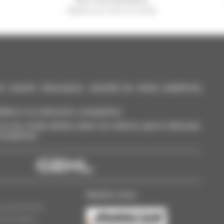
Manitou por todo el mundo
casión: telescópico, carretilla de mástil, plataforma
dalos a su selección y compárelos.
a vez, reciba alertas sobre los criterios que le interesan.
 Smarphone.
Nuestro socio
concesionarios
n de cookies