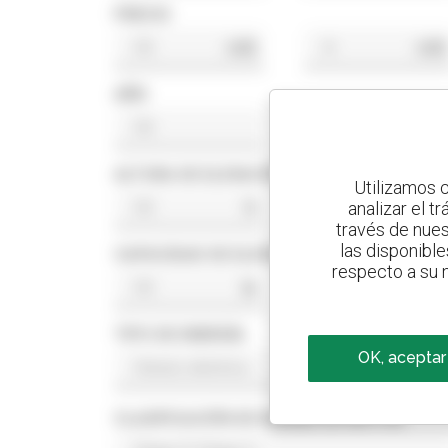
PRECIO
US$
US$
AÑO
ALTURA DE ELEVACIÓN
Utilizamos c
analizar el t
ft
ft
través de nues
las disponible
CAPACIDAD DE ELEVACIÓN
respecto a su n
lb
lb
TIPO DE ENERGÍA
OK, aceptar
CLASIFICACIÓN DE NORMA DE MOTOR