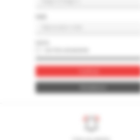
PAÍS
FOTO
con foto únicamente
Confirmar
Restablecer
Cree sus alertas