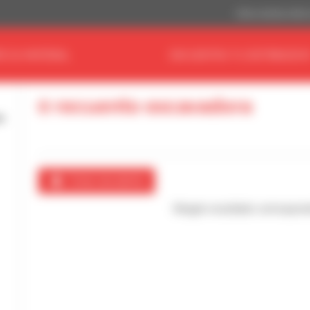
Dólar estadouniden
E SU MATERIAL
ENCUENTRA TU DISTRIBUIDO
0 recuento excavadora
Crear una alerta
Ningún resultado correspon