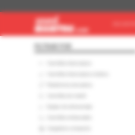
Panel de gestión de cookies
ENCUENTR
FILTRAR POR
Carretilla telescópica
Carretilla telescópica rotativa
Plataforma elevadora
Carretilla de mástil
Equipo de almacenaje
Carretilla embarcable
Cargadora compacta