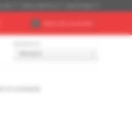
se (US$)
Sistema imperial (ft, lb)
Español (España)
R
Espacio del concesionario
Classificar por
de con su búsqueda.