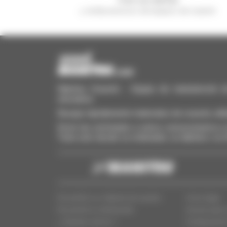
y reciba anuncios de equipos de ocasión
Manitou Ocasión - Equipo de manutención de o
elevadora
Busque rápidamente materiales de ocasión, añá
Envíe las solicitudes a varios concesionarios a l
Todo esto desde su ordenador, su tableta o su
Encuentre su material de ocasión
Aviso legal
Encuentra tu distribuidor
Acceso para 
¿ Quienes somos ?
Configuració