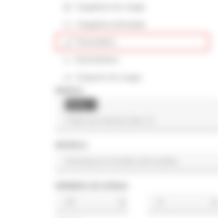
Cargadora de orugas
Cargadora articulada
Excavadora
Extendedora
Volquete de orugas
MARCA
Genie
×
MODELO
NÚMERO DE HORAS
h
h