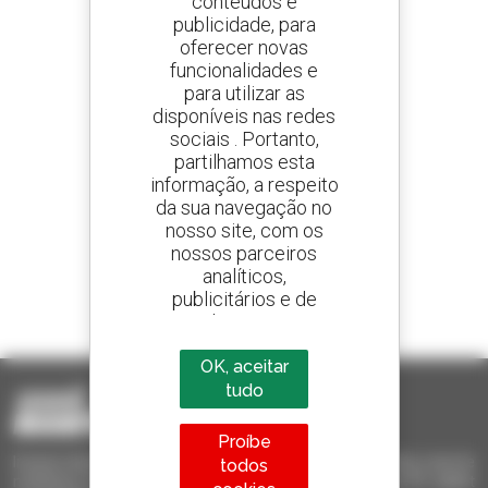
conteúdos e
publicidade, para
oferecer novas
Crie os seus alertas
e receba anúncios de equipamentos usados
funcionalidades e
para utilizar as
disponíveis nas redes
sociais . Portanto,
partilhamos esta
800 concessionários
informação, a respeito
A Manitou em todo o mundo
da sua navegação no
nosso site, com os
nossos parceiros
analíticos,
publicitários e de
1 em cada 4 telescópicos
redes sociais
vendido no mundo é um manitou
OK, aceitar
tudo
Proíbe
Invia le richieste a più concessionari contemporaneamente, ricevi le
todos
notifiche in base agli alert impostati. Tutto questo dal tuo PC, tablet