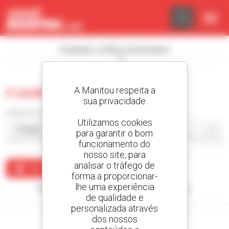
Painel de Gerenciamento de Cookies
Visualizar os filtros de pesquisa
A Manitou respeita a
0 usado escavadora
sua privacidade
Ordenar por
Utilizamos cookies
para garantir o bom
funcionamento do
nosso site, para
analisar o tráfego de
Criar um alerta
forma a proporcionar-
lhe uma experiência
Nenhum resultado corresponde à sua pesquisa.
de qualidade e
personalizada através
dos nossos